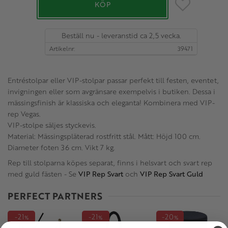
Lägg till i favo
KÖP
Beställ nu - leveranstid ca 2,5 vecka.
Artikelnr
39471
Entréstolpar eller VIP-stolpar passar perfekt till festen, eventet,
invigningen eller som avgränsare exempelvis i butiken. Dessa i
mässingsfinish är klassiska och eleganta! Kombinera med VIP-
rep Vegas.
VIP-stolpe säljes styckevis.
Material: Mässingspläterad rostfritt stål. Mått: Höjd 100 cm.
Diameter foten 36 cm. Vikt 7 kg.
Rep till stolparna köpes separat, finns i helsvart och svart rep
med guld fästen - Se
VIP Rep Svart
och
VIP Rep Svart Guld
PERFECT PARTNERS
21
21
20
%
%
%