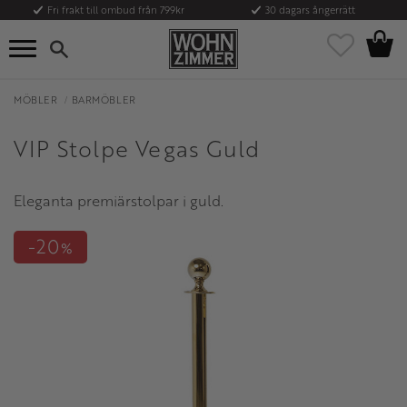
Fri frakt till ombud från 799kr
30 dagars ångerrätt
Kundvag
Meny
Favoriter
MÖBLER
BARMÖBLER
VIP Stolpe Vegas Guld
Eleganta premiärstolpar i guld.
20
%