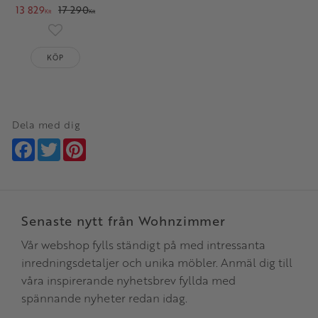
13 829
17 290
KR
KR
Lägg till i favoriter
KÖP
Dela med dig
Facebook
Twitter
Pinterest
Senaste nytt från Wohnzimmer
Vår webshop fylls ständigt på med intressanta
inredningsdetaljer och unika möbler. Anmäl dig till
våra inspirerande nyhetsbrev fyllda med
spännande nyheter redan idag.