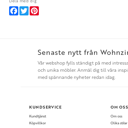
Dela med dig
Facebook
Twitter
Pinterest
Senaste nytt från Wohnz
Vår webshop fylls ständigt på med intress
och unika möbler. Anmäl dig till våra insp
med spännande nyheter redan idag.
KUNDSERVICE
OM OS
Kundtjänst
Om oss
Köpvillkor
Olika stilar