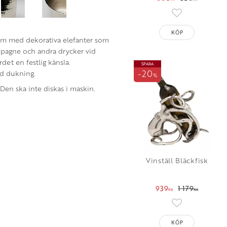
Lägg till i fav
KÖP
ium med dekorativa elefanter som
ampagne och andra drycker vid
det en festlig känsla.
SPARA
20
id dukning.
%
Den ska inte diskas i maskin.
Vinställ Bläckfisk
939
1 179
KR
KR
Lägg till i fav
KÖP