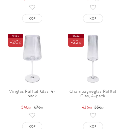
oriter
Lägg till i favoriter
Lägg till i favorit
KÖP
KÖP
SPARA
SPARA
20
22
%
%
Vinglas Räfflat Glas, 4-
Champagneglas Räfflat
pack
Glas, 4-pack
540
676
436
556
KR
KR
KR
KR
oriter
Lägg till i favoriter
Lägg till i favorit
KÖP
KÖP