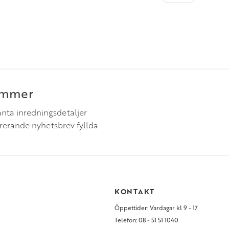
immer
anta inredningsdetaljer
irerande nyhetsbrev fyllda
S
KONTAKT
Öppettider: Vardagar kl 9 - 17
Telefon: 08 - 51 51 1040