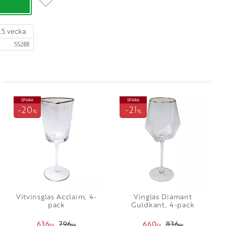
,5 vecka.
55288
SPARA
SPARA
20
21
%
%
Vitvinsglas Acclaim, 4-
Vinglas Diamant
pack
Guldkant, 4-pack
636
796
660
836
KR
KR
KR
KR