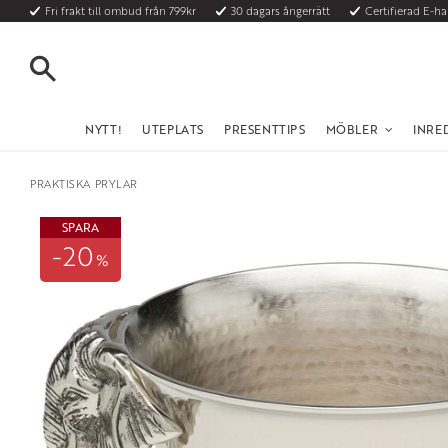
Fri frakt till ombud från 799kr
30 dagars ångerrätt
Certifierad E-h
SÖK
NYTT!
UTEPLATS
PRESENTTIPS
MÖBLER
INRE
PRAKTISKA PRYLAR
SPARA
20
%