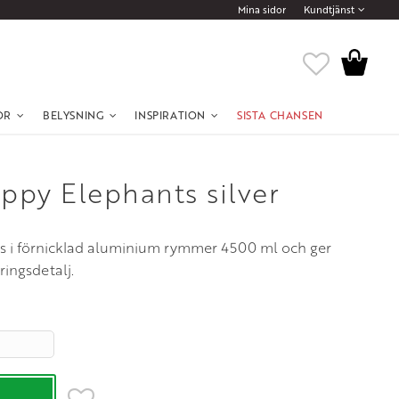
Mina sidor
Kundtjänst
Kundvagn
Favoriter
OR
BELYSNING
INSPIRATION
SISTA CHANSEN
ppy Elephants silver
s i förnicklad aluminium rymmer 4500 ml och ger
ringsdetalj.
Lägg till i favoriter