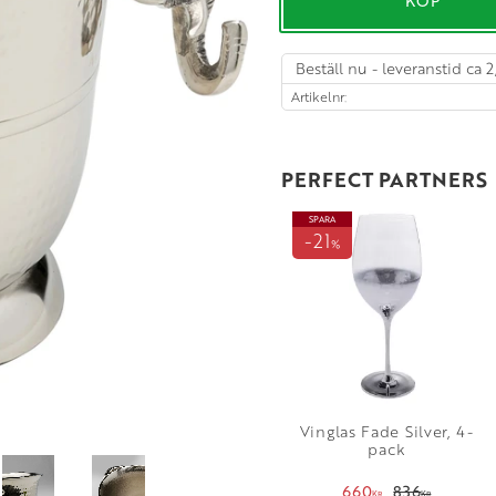
KÖP
Beställ nu - leveranstid ca 2
Artikelnr
PERFECT PARTNERS
SPARA
21
%
Vinglas Fade Silver, 4-
pack
660
836
KR
KR