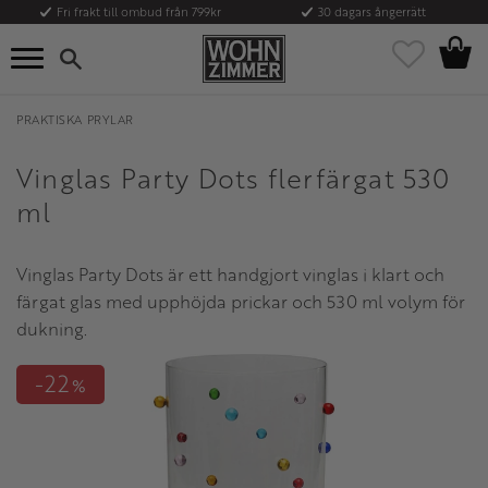
Fri frakt till ombud från 799kr
30 dagars ångerrätt
Kundvag
Meny
Favoriter
PRAKTISKA PRYLAR
Vinglas Party Dots flerfärgat 530
ml
Vinglas Party Dots är ett handgjort vinglas i klart och
färgat glas med upphöjda prickar och 530 ml volym för
dukning.
22
%