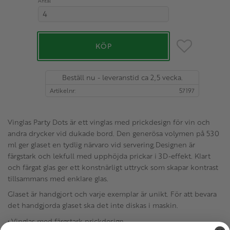
Antal
Säljs i multiplar av 4. Minst 4.
Lägg till i favo
KÖP
Beställ nu - leveranstid ca 2,5 vecka.
Artikelnr
57197
Vinglas Party Dots är ett vinglas med prickdesign för vin och
andra drycker vid dukade bord. Den generösa volymen på 530
ml ger glaset en tydlig närvaro vid servering.Designen är
färgstark och lekfull med upphöjda prickar i 3D-effekt. Klart
och färgat glas ger ett konstnärligt uttryck som skapar kontrast
tillsammans med enklare glas.
Glaset är handgjort och varje exemplar är unikt. För att bevara
det handgjorda glaset ska det inte diskas i maskin.
• Vinglas med färgstark prickdesign