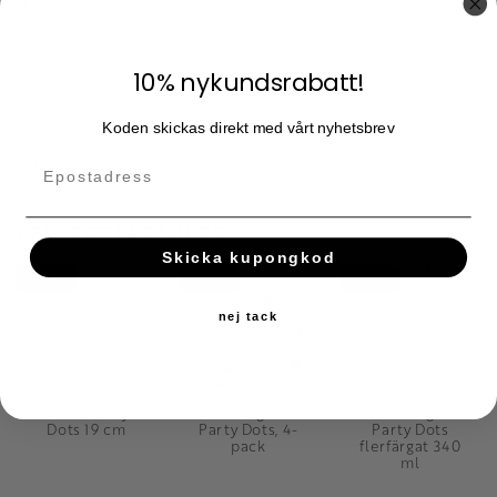
• Upphöjda prickar med 3D-effekt
• Rymmer 530 ml
• Handgjort glas där varje exemplar är unikt
10% nykundsrabatt!
• Ska inte diskas i maskin
Material: klart och färgat glas
Koden skickas direkt med vårt nyhetsbrev
Mått: 23,3 x 8,2 x 8,2 cm
Färg: flerfärgad
Vikt: 0,18 kg
PERFECT PARTNERS
Skicka kupongkod
21
21
21
%
%
%
nej tack
Karaff Party
Dricksglas
Cocktailglas
Dots 19 cm
Party Dots, 4-
Party Dots
pack
flerfärgat 340
ml