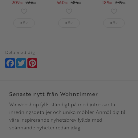
209
266
460
584
189
239
KR
KR
KR
KR
KR
KR
Lägg till i favoriter
Lägg till i favoriter
Lägg till i 
KÖP
KÖP
KÖP
Dela med dig
Facebook
Twitter
Pinterest
Senaste nytt från Wohnzimmer
Vår webshop fylls ständigt på med intressanta
inredningsdetaljer och unika möbler. Anmäl dig till
våra inspirerande nyhetsbrev fyllda med
spännande nyheter redan idag.