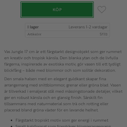
Lägg till i favo
KÖP
I lager
Artikelnr
57113
Vas Jungle 17 cm är ett färgstarkt designobjekt som ger rummet
en kreativ och tropisk känsla. Den blanka ytan och de livfulla
färgerna, inspirerade av exotiska motiv, gör vasen till ett tydligt
blickfång – både med blommor och som solitär dekoration.
Den smala halsen med en elegant guldkant skapar fina
arrangemang med snittblommor, grenar eller gröna blad. Vasen
är tillverkad i emaljerat stål med mässingstonade detaljer, vilket
ger en robust känsla och en glansig finish. Särskilt fin
tillsammans med naturmaterial som trä och rotting eller
placerad bland gröna växter för en levande helhet.
Färgstarkt tropiskt motiv som ger energi i rummet
Smalt halsformat som framhäver blomarrangemang