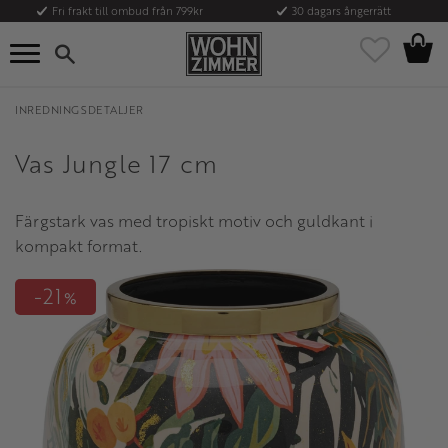
Fri frakt till ombud från 799kr
30 dagars ångerrätt
Kundvag
Meny
Favoriter
INREDNINGSDETALJER
Vas Jungle 17 cm
Färgstark vas med tropiskt motiv och guldkant i
kompakt format.
21
%