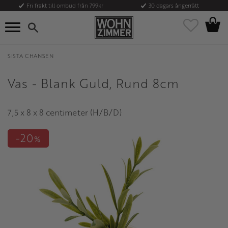
Fri frakt till ombud från 799kr
30 dagars ångerrätt
Kundvag
Meny
Favoriter
SISTA CHANSEN
Vas - Blank Guld, Rund 8cm
7,5 x 8 x 8 centimeter (H/B/D)
20
%