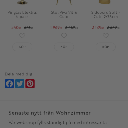
Vinglas Elektra,
Stol Viva Vit &
Sidobord Soft -
4-pack
Guld
Guld Ø36cm
540
676
1 969
2 469
2 139
2 679
KR
KR
KR
KR
KR
KR
Lägg till i favoriter
Lägg till i favoriter
Lägg till i 
KÖP
KÖP
KÖP
Dela med dig
Facebook
Twitter
Pinterest
Senaste nytt från Wohnzimmer
Vår webshop fylls ständigt på med intressanta