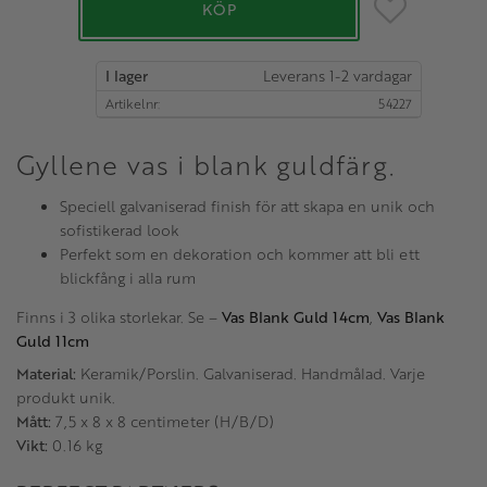
Lägg till i favo
KÖP
I lager
Artikelnr
54227
Gyllene vas i blank guldfärg.
Speciell galvaniserad finish för att skapa en unik och
sofistikerad look
Perfekt som en dekoration och kommer att bli ett
blickfång i alla rum
Finns i 3 olika storlekar. Se –
Vas Blank Guld 14cm
,
Vas Blank
Guld 11cm
Material:
Keramik/Porslin. Galvaniserad. Handmålad. Varje
produkt unik.
Mått:
7,5 x 8 x 8 centimeter (H/B/D)
Vikt:
0.16 kg