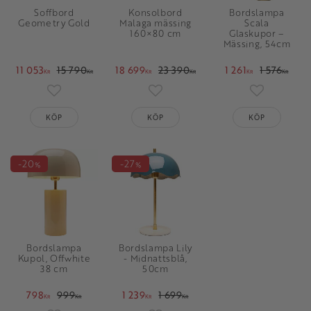
Soffbord
Konsolbord
Bordslampa
Geometry Gold
Malaga mässing
Scala
160×80 cm
Glaskupor –
Mässing, 54cm
11 053
15 790
18 699
23 390
1 261
1 576
KR
KR
KR
KR
KR
KR
Lägg till i favoriter
Lägg till i favoriter
Lägg till i 
KÖP
KÖP
KÖP
20
27
%
%
Bordslampa
Bordslampa Lily
Kupol, Offwhite
- Midnattsblå,
38 cm
50cm
798
999
1 239
1 699
KR
KR
KR
KR