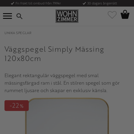
Fri frakt till ombud från 799kr
30 dagars ångerrätt
Kundvag
Meny
Favoriter
UNIKA SPEGLAR
Väggspegel Simply Mässing
120x80cm
Elegant rektangulär väggspegel med smal
mässingsfärgad ram i stål. En stilren spegel som gör
rummet ljusare och skapar en exklusiv känsla.
22
%