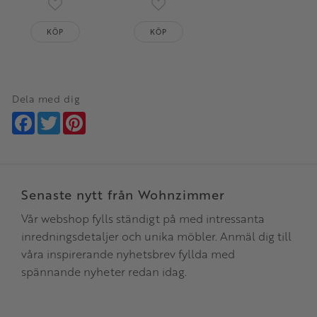
Lägg till i favoriter
Lägg till i favoriter
KÖP
KÖP
Dela med dig
Facebook
Twitter
Pinterest
Senaste nytt från Wohnzimmer
Vår webshop fylls ständigt på med intressanta
inredningsdetaljer och unika möbler. Anmäl dig till
våra inspirerande nyhetsbrev fyllda med
spännande nyheter redan idag.