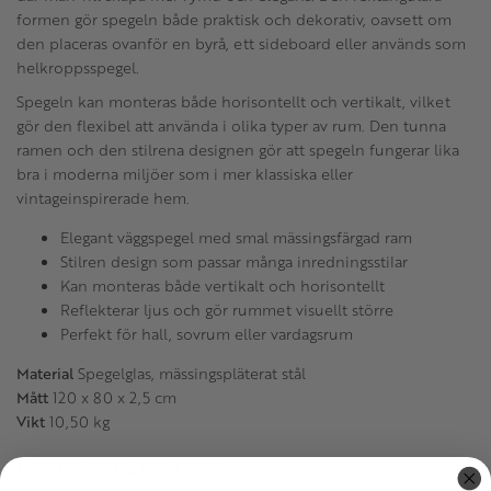
formen gör spegeln både praktisk och dekorativ, oavsett om
den placeras ovanför en byrå, ett sideboard eller används som
helkroppsspegel.
Spegeln kan monteras både horisontellt och vertikalt, vilket
gör den flexibel att använda i olika typer av rum. Den tunna
ramen och den stilrena designen gör att spegeln fungerar lika
bra i moderna miljöer som i mer klassiska eller
vintageinspirerade hem.
Elegant väggspegel med smal mässingsfärgad ram
Stilren design som passar många inredningsstilar
Kan monteras både vertikalt och horisontellt
Reflekterar ljus och gör rummet visuellt större
Perfekt för hall, sovrum eller vardagsrum
Material
Spegelglas, mässingspläterat stål
Mått
120 x 80 x 2,5 cm
Vikt
10,50 kg
PERFECT PARTNERS