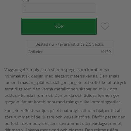
Antal
Lägg till i favo
KÖP
Beställ nu - leveranstid ca 2,5 vecka.
Artikelnr
70720
Väggspegel Simply är en stilren spegel som kombinerar
minimalistisk design med elegant materialkänsla. Den smala
ramen i mässingspläterat stål ger spegeln ett sofistikerat uttryck
samtidigt som den varma metalltonen skapar en mjuk och
exklusiv känsla i rummet. Den enkla och tidlösa formen gör
spegeln lätt att kombinera med många olika inredningsstilar.
Spegeln reflekterar ljus på ett naturligt sätt och hjälper till att
göra rummet både ljusare och visuellt större. Därför passar den
perfekt i exempelvis hallen, sovrummet eller vardagsrummet
där man vill skapa mer rymd och elegans. Den rektangulära