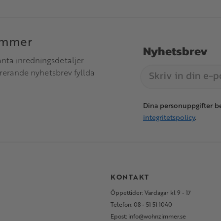
immer
Nyhetsbrev
anta inredningsdetaljer
irerande nyhetsbrev fyllda
Dina personuppgifter be
integritetspolicy
.
S
KONTAKT
Öppettider: Vardagar kl 9 - 17
Telefon: 08 - 51 51 1040
Epost: info@wohnzimmer.se