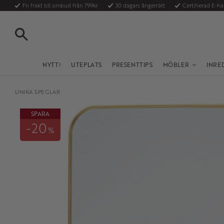
Fri frakt till ombud från 799kr
30 dagars ångerrätt
Certifierad E-h
SÖK
NYTT!
UTEPLATS
PRESENTTIPS
MÖBLER
INRE
UNIKA SPEGLAR
SPARA
20
%