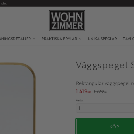
andel
DNINGSDETALJER
PRAKTISKA PRYLAR
UNIKA SPEGLAR
TAVL
Väggspegel 
Rektangulär väggspegel m
Nedsatt pris:
1 419
Ordinarie pris:
1 779
KR
KR
Antal
KÖP