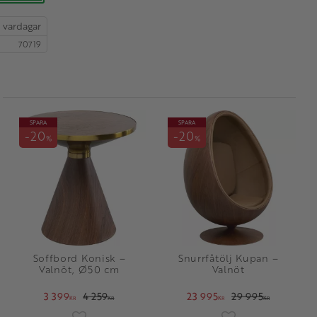
70719
SPARA
SPARA
20
20
%
%
Soffbord Konisk –
Snurrfåtölj Kupan –
Valnöt, Ø50 cm
Valnöt
3 399
4 259
23 995
29 995
KR
KR
KR
KR