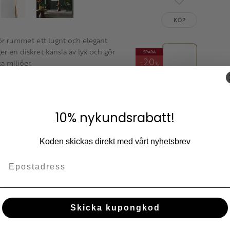
Lägg till i fav
KÖP
för rummet ett lugnt och elegant
er en diskret känsla av lyx och gör
SPARA
20
a miljöer.
%
n flexibel i hall, sovrum eller
och kan få rummet att upplevas
äggen. Varje exemplar är
10% nykundsrabatt!
Koden skickas direkt med vårt nyhetsbrev
Väggspegel
mässingsram 200×70
cm
4 179
5 229
KR
KR
Lägg till i fav
Skicka kupongkod
KÖP