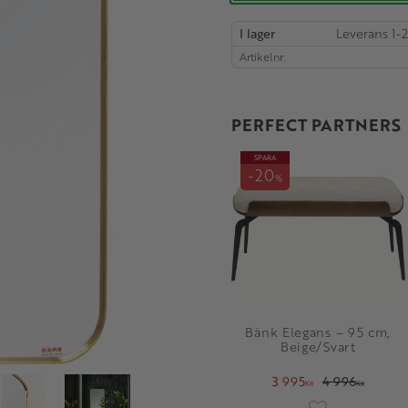
I lager
Artikelnr
PERFECT PARTNERS
SPARA
20
%
Bänk Elegans – 95 cm,
Beige/Svart
3 995
4 996
KR
KR