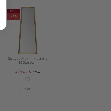
SPARA
20
%
Spegel Alexi - Mässing
160x65cm
4 799
5 999
KR
KR
oriter
Lägg till i favoriter
KÖP