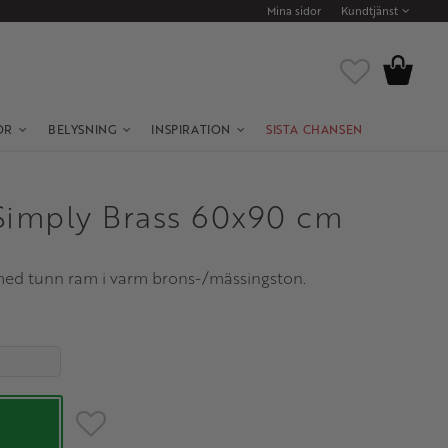
Mina sidor
Kundtjänst
Kundvagn
Favoriter
OR
BELYSNING
INSPIRATION
SISTA CHANSEN
Simply Brass 60x90 cm
ed tunn ram i varm brons-/mässingston.
Lägg till i favoriter