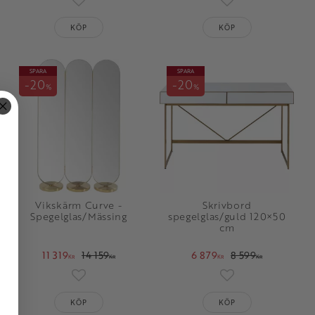
oriter
Lägg till i favoriter
Lägg till i favorit
KÖP
KÖP
SPARA
SPARA
20
20
%
%
Vikskärm Curve -
Skrivbord
Spegelglas/Mässing
spegelglas/guld 120×50
cm
11 319
14 159
6 879
8 599
KR
KR
KR
KR
oriter
Lägg till i favoriter
Lägg till i favorit
KÖP
KÖP