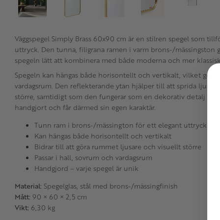
Väggspegel Simply Brass 60x90 cm är en stilren spegel som till
uttryck. Den tunna, filigrana ramen i varm brons-/mässingston g
spegeln lätt att kombinera med både moderna och mer klassisk
Spegeln kan hängas både horisontellt och vertikalt, vilket gör de
vardagsrum. Den reflekterande ytan hjälper till att sprida ljus 
större, samtidigt som den fungerar som en dekorativ detalj på v
handgjort och får därmed sin egen karaktär.
Tunn ram i brons-/mässington för ett elegant uttryck
Kan hängas både horisontellt och vertikalt
Bidrar till att göra rummet ljusare och visuellt större
Passar i hall, sovrum och vardagsrum
Handgjord – varje spegel är unik
Material:
Spegelglas, stål med brons-/mässingfinish
Mått:
90 × 60 × 2,5 cm
Vikt:
6,30 kg