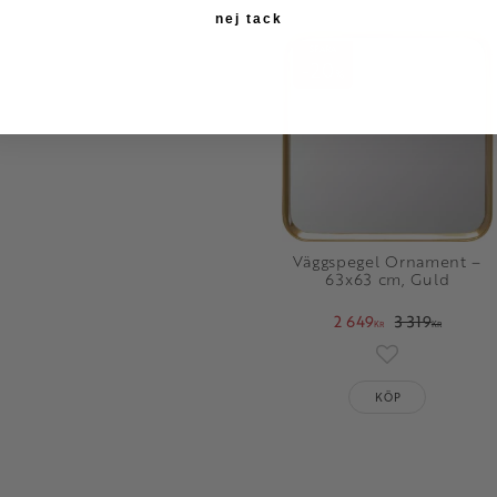
nej tack
SPARA
20
%
Väggspegel Ornament –
63x63 cm, Guld
2 649
3 319
KR
KR
Lägg till i fav
KÖP