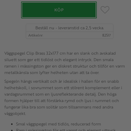
Lägg till i favo
KÖP
Beställ nu - leveranstid ca 2,5 vecka.
Artikelnr
82517
Väggspegel Clip Brass 32x177 cm har en slank och avskalad
siluett som ger ett tidlöst och elegant intryck. Den smala
ramen i mässingston ger en diskret struktur och tillför en varm
metallkänsla som lyfter helheten utan att ta över.
Spegeln hängs vertikalt och är idealisk i hallen för en snabb
helhetskoll, i sovrummet som ett stilrent komplement eller i
vardagsrummet som en ljusreflekterande detalj. Den höga
formen hjälper till att förstärka rymd och ljus i rummet och
fungerar lika bra som solitär som tillsammans med andra
väggobjekt.
Smal väggspegel med tidlös, reducerad form
Ram i mässingston för ett varmt och elegant uttryck