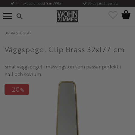
Fri frakt till ombud från 799kr
30 dagars ångerrätt
Kundvag
Meny
Favoriter
UNIKA SPEGLAR
Väggspegel Clip Brass 32x177 cm
Smal väggspegel i mässingston som passar perfekt i
hall och sovrum.
20
%