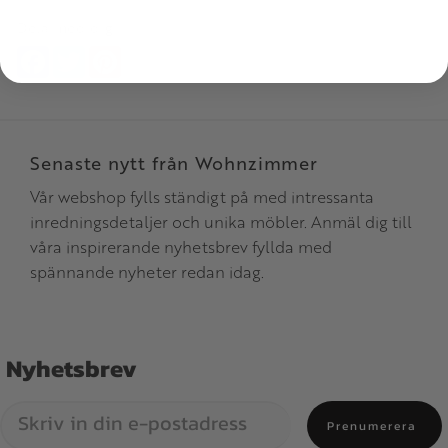
Dela med dig
Facebook
Twitter
Pinterest
Senaste nytt från Wohnzimmer
Vår webshop fylls ständigt på med intressanta
inredningsdetaljer och unika möbler. Anmäl dig till
våra inspirerande nyhetsbrev fyllda med
spännande nyheter redan idag.
Nyhetsbrev
Prenumerera