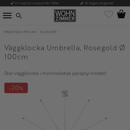
Fri frakt till ombud från 799kr
30 dagars ångerrätt
Kundvag
Meny
Favoriter
PRAKTISKA PRYLAR
KLOCKOR
Väggklocka Umbrella, Rosegold Ø
100cm
Stor väggklocka i minimalistisk paraply-modell
20
%