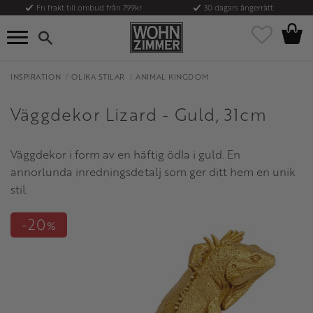
Fri frakt till ombud från 799kr
30 dagars ångerrätt
Kundvag
Meny
Favoriter
INSPIRATION
OLIKA STILAR
ANIMAL KINGDOM
Väggdekor Lizard - Guld, 31cm
Väggdekor i form av en häftig ödla i guld. En
annorlunda inredningsdetalj som ger ditt hem en unik
stil.
20
%