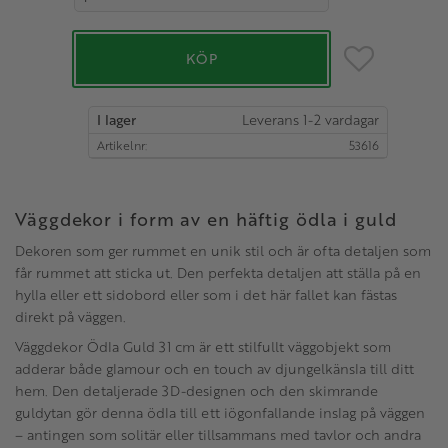
Lägg till i favo
KÖP
I lager
Artikelnr
53616
Väggdekor i form av en häftig ödla i guld
Dekoren som ger rummet en unik stil och är ofta detaljen som
får rummet att sticka ut. Den perfekta detaljen att ställa på en
hylla eller ett sidobord eller som i det här fallet kan fästas
direkt på väggen.
Väggdekor Ödla Guld 31 cm är ett stilfullt väggobjekt som
adderar både glamour och en touch av djungelkänsla till ditt
hem. Den detaljerade 3D-designen och den skimrande
guldytan gör denna ödla till ett iögonfallande inslag på väggen
– antingen som solitär eller tillsammans med tavlor och andra