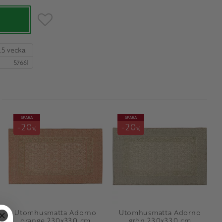
Lägg till i favoriter
,5 vecka.
57661
SPARA
SPARA
20
20
%
%
Utomhusmatta Adorno
Utomhusmatta Adorno
orange 230x330 cm
grön 230x330 cm