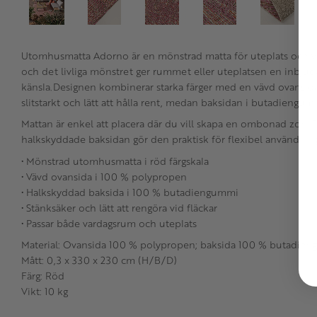
Utomhusmatta Adorno är en mönstrad matta för uteplats och v
och det livliga mönstret ger rummet eller uteplatsen en inbju
känsla.Designen kombinerar starka färger med en vävd ovansida 
slitstarkt och lätt att hålla rent, medan baksidan i butadiengumm
Mattan är enkel att placera där du vill skapa en ombonad zon.
halkskyddade baksidan gör den praktisk för flexibel användnin
• Mönstrad utomhusmatta i röd färgskala
• Vävd ovansida i 100 % polypropen
• Halkskyddad baksida i 100 % butadiengummi
• Stänksäker och lätt att rengöra vid fläckar
• Passar både vardagsrum och uteplats
Material: Ovansida 100 % polypropen; baksida 100 % butadie
Mått: 0,3 x 330 x 230 cm (H/B/D)
Färg: Röd
Vikt: 10 kg