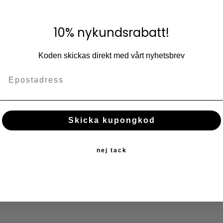
2 299
2 879
KR
KR
10% nykundsrabatt!
Lägg till i fav
ardagsrum. Den röda färgskalan
dande, medelhavsinspirerad
KÖP
Koden skickas direkt med vårt nyhetsbrev
i polypropen. Materialet är
i hjälper mattan att ligga stadigt.
 Den stänksäkra ytan och den
g inne och ute.
Skicka kupongkod
nej tack
ngummi