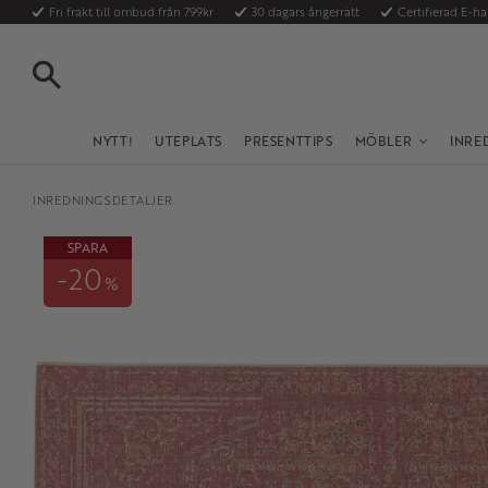
Fri frakt till ombud från 799kr
30 dagars ångerrätt
Certifierad E-h
SÖK
NYTT!
UTEPLATS
PRESENTTIPS
MÖBLER
INRE
INREDNINGSDETALJER
SPARA
20
%