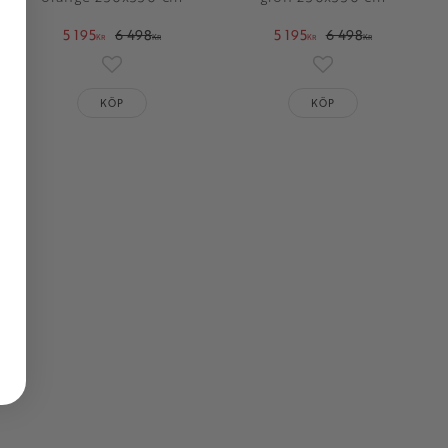
5 195
6 498
5 195
6 498
KR
KR
KR
KR
oriter
Lägg till i favoriter
Lägg till i favorit
KÖP
KÖP