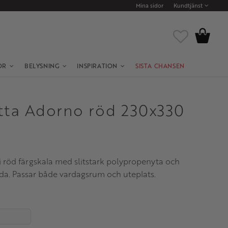
Mina sidor
Kundtjänst
Kundvagn
Favoriter
OR
BELYSNING
INSPIRATION
SISTA CHANSEN
ta Adorno röd 230x330
röd färgskala med slitstark polypropenyta och
. Passar både vardagsrum och uteplats.