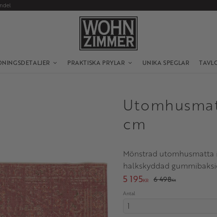
andel
DNINGSDETALJER
PRAKTISKA PRYLAR
UNIKA SPEGLAR
TAVL
Utomhusmat
cm
Mönstrad utomhusmatta i 
halkskyddad gummibaksida
Nedsatt pris:
5 195
Ordinarie pris:
6 498
KR
KR
Antal