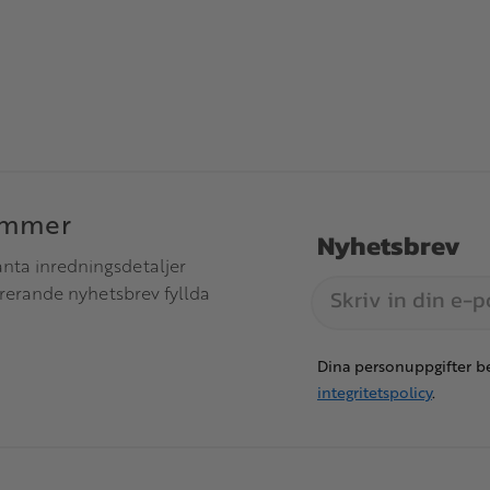
immer
Nyhetsbrev
anta inredningsdetaljer
irerande nyhetsbrev fyllda
Dina personuppgifter be
integritetspolicy
.