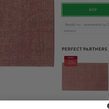
KÖP
Beställ nu - leveranstid ca 2
Artikelnr
PERFECT PARTNERS
SPARA
20
%
Utomhusmatta Adorno
röd 160x230 cm