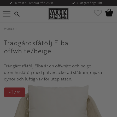
Fri frakt till ombud från 799kr
30 dagars ångerrätt
Kundvag
Meny
Favoriter
MÖBLER
Trädgårdsfåtölj Elba
offwhite/beige
Trädgårdsfåtölj Elba är en offwhite och beige
utomhusfåtölj med pulverlackerad stålram, mjuka
dynor och luftig väv för uteplatsen.
37
%