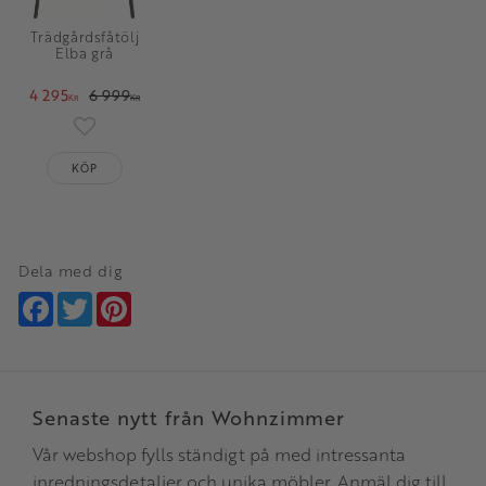
Trädgårdsfåtölj
Elba grå
4 295
6 999
KR
KR
Lägg till i favoriter
KÖP
Dela med dig
Facebook
Twitter
Pinterest
Senaste nytt från Wohnzimmer
Vår webshop fylls ständigt på med intressanta
inredningsdetaljer och unika möbler. Anmäl dig till