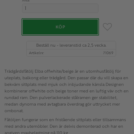
Antal
Lägg till i favo
KÖP
Beställ nu - leveranstid ca 2,5 vecka.
Artikelnr
71069
Trädgårdsfåtölj Elba offwhite/beige är en utomhusfåtölj för
uteplats, balkong eller trädgård. Den passar där du vill skapa en
bekväm sittplats med mjuk och inbjudande känsla.Designen
kombinerar offwhite och beige toner med en luftig väv och en
rundad ram. Den pulverlackerade stålramen ger stabilitet,
medan dynorna med avtagbara överdrag gör uttrycket mer
ombonat.
Fåtöljen fungerar som en fristående sittplats eller tillsammans
med andra utemöbler. Den är delvis demonterad och har en
angiven maxbelastning på 110 kg.