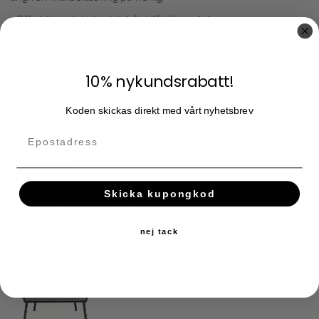
• Offwhite och beige trädgårdsfåtölj med dynor
• Pulverlackerad stålram
• Luftig väv av polypropen
• Avtagbara överdrag på sitt- och ryggdynor
10% nykundsrabatt!
• Max belastning 110 kg
Material: pulverlackerat stål, 100 % polyester,
Koden skickas direkt med vårt nyhetsbrev
polyesterstoppning och polypropen
Mått: 84 x 83,5 x 75,5 cm (H/B/D)
Färg: Offwhite och beige
Vikt: 11,00 kg
Max belastning: 110 kg
Skicka kupongkod
Montering: delvis demonterad
PERFECT PARTNERS
nej tack
39
%