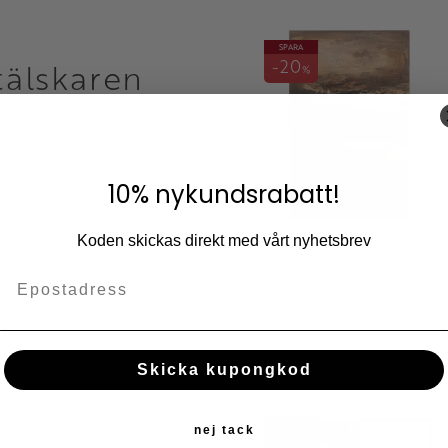
SPARA
20
tälskaren
%
d, gul, beige, ljusrosa och
ehandlad. Akrylfärg. För väggfäste
10% nykundsrabatt!
Tavla Dusty Horizon
Koden skickas direkt med vårt nyhetsbrev
Canvas 100x150 cm
4 029
5 039
KR
KR
Lägg till i fav
KÖP
Skicka kupongkod
SPARA
nej tack
20
%