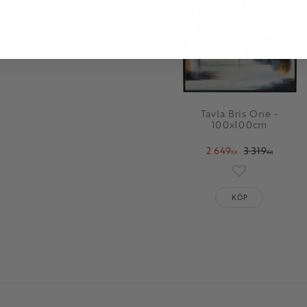
Tavla Bris One -
100x100cm
2 649
3 319
KR
KR
Lägg till i fav
KÖP