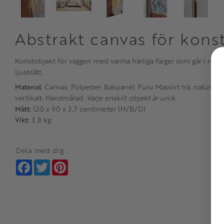
Abstrakt canvas för kons
Konstobjekt för väggen med varma härliga färger som går i roströ
ljusblått.
Material:
Canvas: Polyester. Bakpanel: Furu Massivt trä, natur/ob
vertikalt. Handmålad.
Varje enskilt objekt är unik.
Mått:
120 x 90 x 3,7 centimeter (H/B/D)
Vikt:
3.8 kg
Dela med dig
Facebook
Twitter
Pinterest