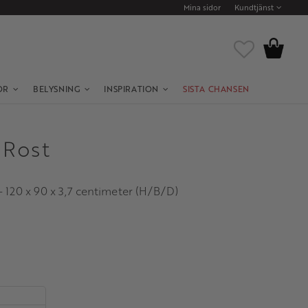
Mina sidor
Kundtjänst
Kundvagn
Favoriter
OR
BELYSNING
INSPIRATION
SISTA CHANSEN
 Rost
- 120 x 90 x 3,7 centimeter (H/B/D)