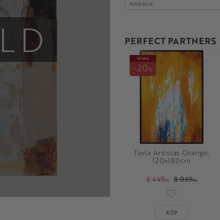
Artikelnr
LD
PERFECT PARTNERS
SPARA
20
%
Tavla Artistas Orange,
120x180cm
6 449
8 069
KR
KR
Lägg till i fav
KÖP