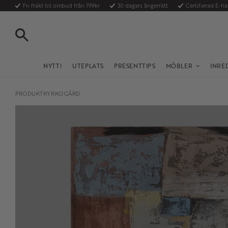
Fri frakt till ombud från 799kr
30 dagars ångerrätt
Certifierad E-h
SÖK
NYTT!
UTEPLATS
PRESENTTIPS
MÖBLER
INRE
PRODUKTKYRKOGÅRD