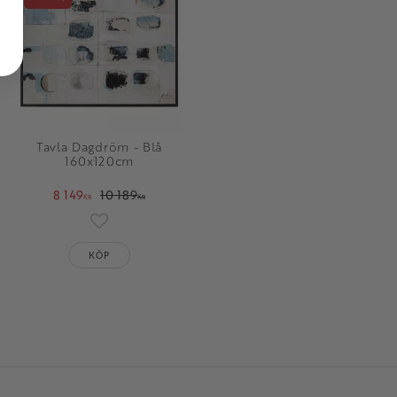
Tavla Dagdröm - Blå
160x120cm
8 149
10 189
KR
KR
oriter
Lägg till i favoriter
KÖP