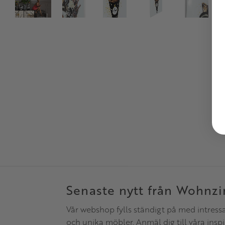
Senaste nytt från Wohnz
Vår webshop fylls ständigt på med intress
och unika möbler. Anmäl dig till våra insp