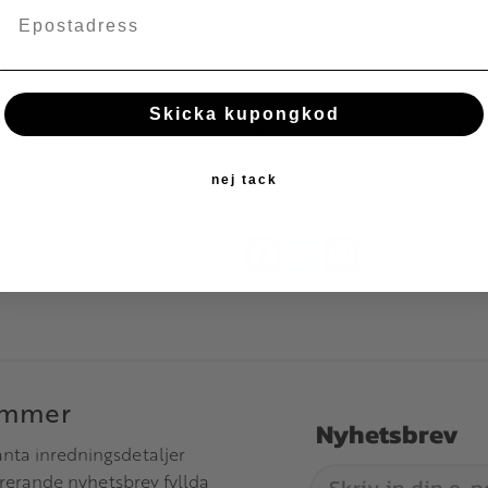
Glassig tavla för köket, vardagsr
Material:
Polypropen. Fram: 4 mm h
Skicka kupongkod
Mått:
80 x 60 x 0,4 centimeter (
Vikt:
4.8 kg
nej tack
Dela med dig
Facebook
Twitter
Pinterest
immer
Nyhetsbrev
anta inredningsdetaljer
irerande nyhetsbrev fyllda