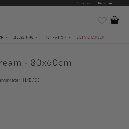
Mina sidor
Kundtjänst
Kundvagn
Favoriter
OR
BELYSNING
INSPIRATION
SISTA CHANSEN
Cream - 80x60cm
 centimeter (H/B/D)