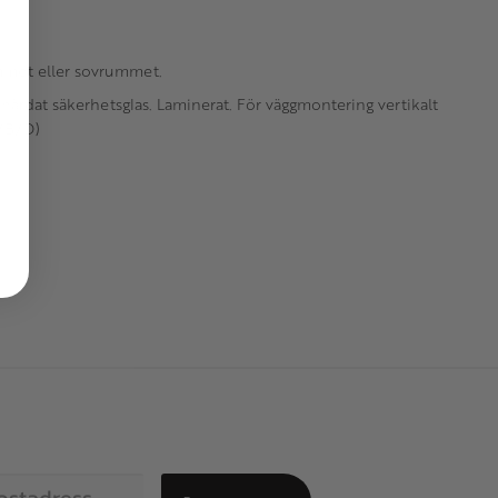
ummet eller sovrummet.
ärdat säkerhetsglas. Laminerat. För väggmontering vertikalt
H/B/D)