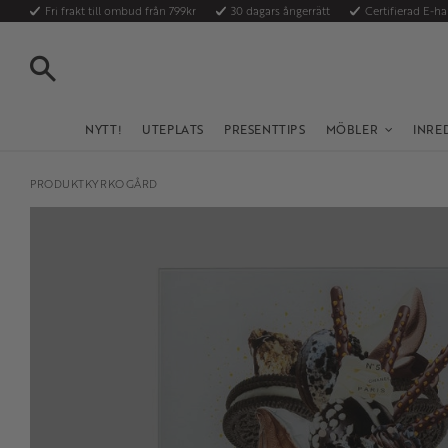
Fri frakt till ombud från 799kr
30 dagars ångerrätt
Certifierad E-h
SÖK
NYTT!
UTEPLATS
PRESENTTIPS
MÖBLER
INRE
PRODUKTKYRKOGÅRD