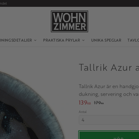
andel
DNINGSDETALJER
PRAKTISKA PRYLAR
UNIKA SPEGLAR
TAVL
Tallrik Azur
Tallrik Azur är en handgjo
dukning, servering och va
Nedsatt pris:
139
Ordinarie pris:
179
KR
KR
Antal
Säljs i multiplar av 4. Minst