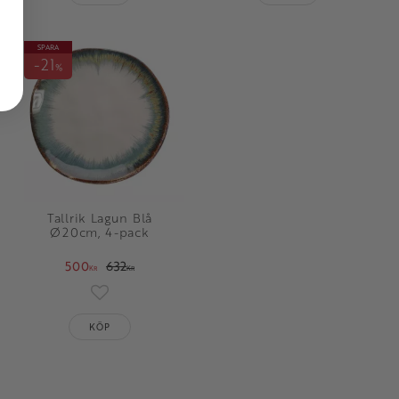
SPARA
21
%
Tallrik Lagun Blå
Ø20cm, 4-pack
500
632
KR
KR
oriter
Lägg till i favoriter
KÖP