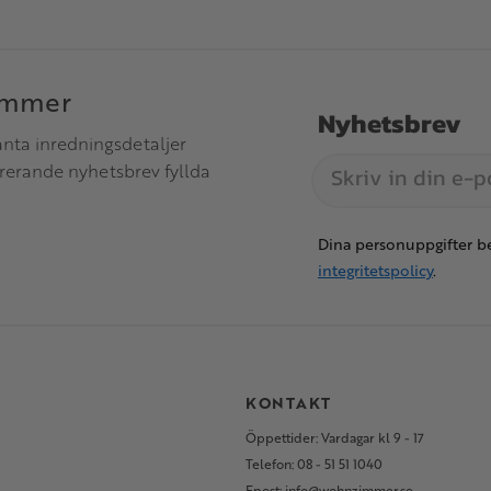
immer
Nyhetsbrev
anta inredningsdetaljer
irerande nyhetsbrev fyllda
Dina personuppgifter be
integritetspolicy
.
S
KONTAKT
Öppettider: Vardagar kl 9 - 17
Telefon: 08 - 51 51 1040
Epost: info@wohnzimmer.se