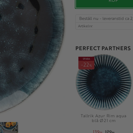
KÖP
Beställ nu - leveranstid ca 2
Artikelnr
PERFECT PARTNERS
SPARA
22
%
Tallrik Azur Rim aqua
blå Ø21 cm
139
179
KR
KR