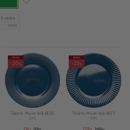
,5 vecka.
51240
SPARA
SPARA
20
23
%
%
Tallrik Muse blå Ø20
Tallrik Muse blå Ø27
cm
cm
79
99
129
168
KR
KR
KR
KR