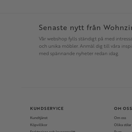
Senaste nytt från Wohnz
Vår webshop fylls ständigt på med intress
och unika möbler. Anmäl dig till våra insp
med spännande nyheter redan idag.
KUNDSERVICE
OM OS
Kundtjänst
Om oss
Köpvillkor
Olika stilar
Fraktpriser och leveranssätt
Rum