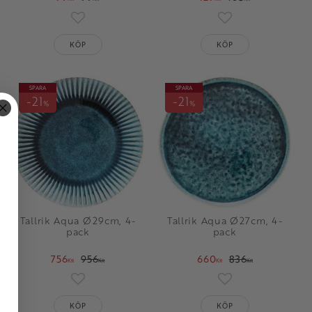
oriter
Lägg till i favoriter
Lägg till i favorit
KÖP
KÖP
SPARA
SPARA
21
21
%
%
Tallrik Aqua Ø29cm, 4-
Tallrik Aqua Ø27cm, 4-
pack
pack
756
956
660
836
KR
KR
KR
KR
oriter
Lägg till i favoriter
Lägg till i favorit
KÖP
KÖP