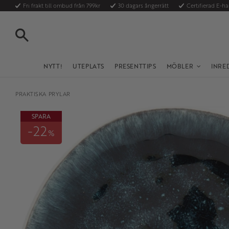
Fri frakt till ombud från 799kr
30 dagars ångerrätt
Certifierad E-h
SÖK
NYTT!
UTEPLATS
PRESENTTIPS
MÖBLER
INRE
PRAKTISKA PRYLAR
SPARA
22
%