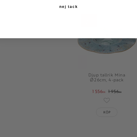
nej tack
SPARA
20
%
Djup tallrik Mina
Ø26cm, 4-pack
1 556
1 956
KR
KR
Lägg till i fav
KÖP