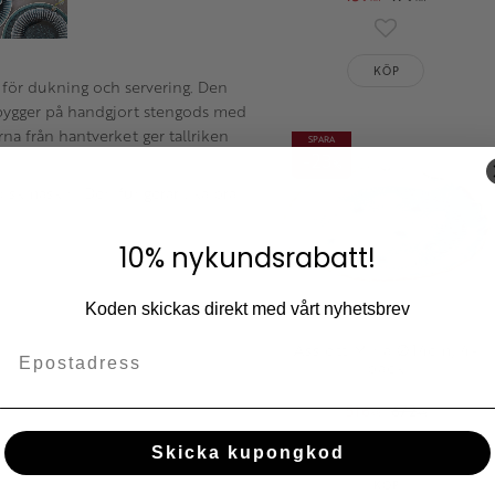
Lägg till i fav
KÖP
ds för dukning och servering. Den
 bygger på handgjort stengods med
na från hantverket ger tallriken
SPARA
23
%
diskmaskin. Den fungerar lika bra
10% nykundsrabatt!
Koden skickas direkt med vårt nyhetsbrev
Assiett Mina Ø14cm, 4-
pack
516
672
KR
KR
Lägg till i fav
Skicka kupongkod
KÖP