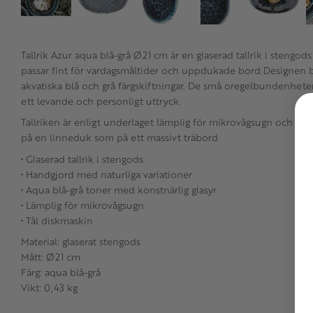
Tallrik Azur aqua blå-grå Ø21 cm är en glaserad tallrik i stengo
passar fint för vardagsmåltider och uppdukade bord.Designen
akvatiska blå och grå färgskiftningar. De små oregelbundenheter
ett levande och personligt uttryck.
Tallriken är enligt underlaget lämplig för mikrovågsugn och tål 
på en linneduk som på ett massivt träbord.
• Glaserad tallrik i stengods
• Handgjord med naturliga variationer
• Aqua blå-grå toner med konstnärlig glasyr
• Lämplig för mikrovågsugn
• Tål diskmaskin
Material: glaserat stengods
Mått: Ø21 cm
Färg: aqua blå-grå
Vikt: 0,43 kg