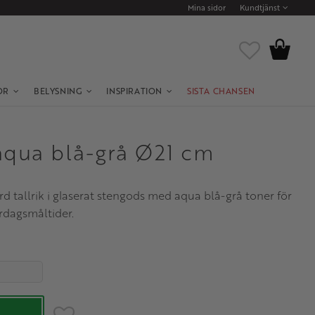
Mina sidor
Kundtjänst
Kundvagn
Favoriter
OR
BELYSNING
INSPIRATION
SISTA CHANSEN
 aqua blå-grå Ø21 cm
rd tallrik i glaserat stengods med aqua blå-grå toner för
rdagsmåltider.
 4.
Lägg till i favoriter