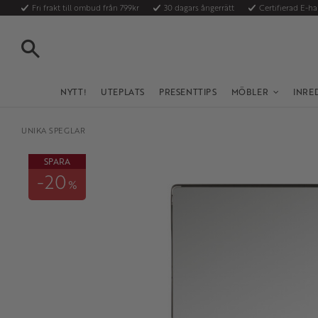
Fri frakt till ombud från 799kr
30 dagars ångerrätt
Certifierad E-h
SÖK
NYTT!
UTEPLATS
PRESENTTIPS
MÖBLER
INRE
UNIKA SPEGLAR
SPARA
20
%