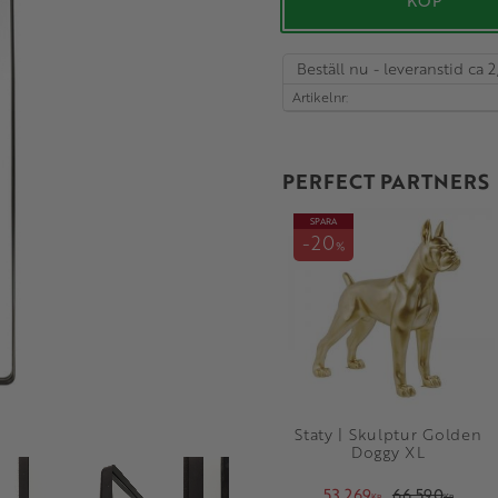
KÖP
Beställ nu - leveranstid ca 2
Artikelnr
PERFECT PARTNERS
SPARA
20
%
Staty | Skulptur Golden
Doggy XL
53 269
66 590
KR
KR