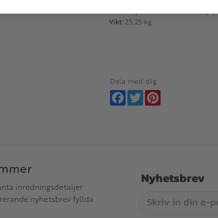
Material:
Spegelglas, stål med lack
Mått:
Höjd 200 x bredd 80 x djup
Vikt:
25,25 kg.
Dela med dig
Facebook
Twitter
Pinterest
immer
Nyhetsbrev
anta inredningsdetaljer
irerande nyhetsbrev fyllda