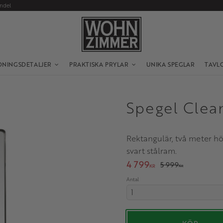
andel
DNINGSDETALJER
PRAKTISKA PRYLAR
UNIKA SPEGLAR
TAVL
Spegel Clea
Rektangulär, två meter hö
svart stålram.
Nedsatt pris:
4 799
Ordinarie pris:
5 999
KR
KR
Antal