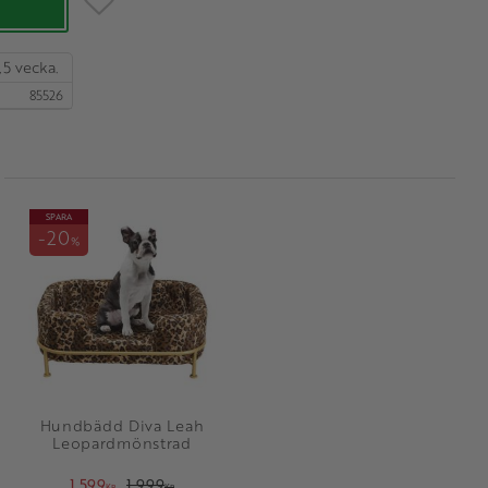
,5 vecka.
85526
SPARA
20
%
Hundbädd Diva Leah
Leopardmönstrad
1 599
1 999
KR
KR