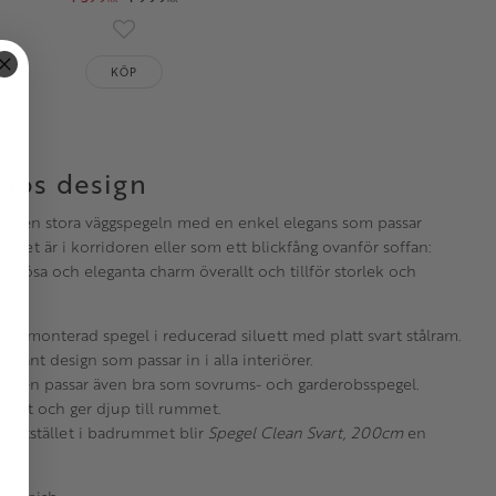
oriter
Lägg till i favoriter
KÖP
dlös design
lar den stora väggspegeln med en enkel elegans som passar
om det är i korridoren eller som ett blickfång ovanför soffan:
tidlösa och eleganta charm överallt och tillför storlek och
väggmonterad spegel i reducerad siluett med platt svart stålram.
egant design som passar in i alla interiörer.
n, men passar även bra som sovrums- och garderobsspegel.
d det och ger djup till rummet.
tvättstället i badrummet blir
Spegel Clean Svart, 200cm
en