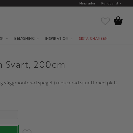
Mina sidor
Kundtjänst
Kundvagn
Favoriter
OR
BELYSNING
INSPIRATION
SISTA CHANSEN
n Svart, 200cm
g väggmonterad spegel i reducerad siluett med platt
Lägg till i favoriter