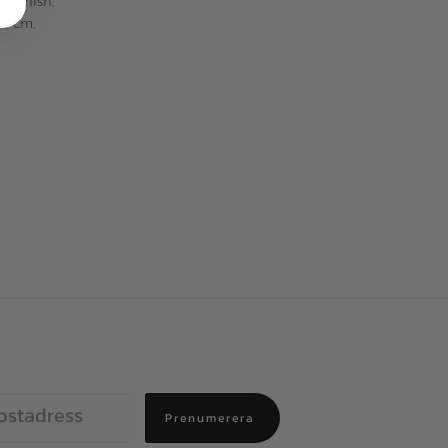
ad finish.
 5 cm.
Prenumerera