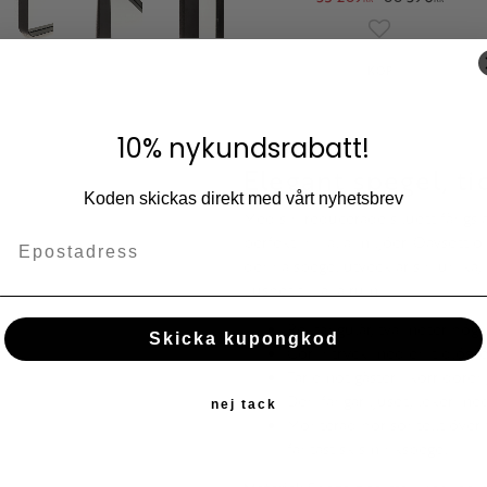
Lägg till i fav
KÖP
10% nykundsrabatt!
Elegant spegel, ti
Koden skickas direkt med vårt nyhetsbrev
Med sin reducerade siluett fängs
perfekt in i alla miljöer. Oavsett 
denna spegel utvecklar sin unika, 
ljushet till alla rum.
Rektangulär, två meter hög 
Skicka kupongkod
Gör intryck med en tidlös, el
Tar emot gäster i korridore
Den fångar ljuset, leker me
nej tack
Monterad horisontellt över 
fantastisk sminkspegel.