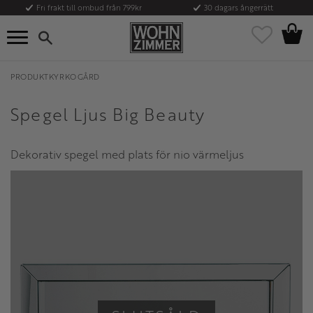
Fri frakt till ombud från 799kr
30 dagars ångerrätt
Kundvag
Meny
Favoriter
PRODUKTKYRKOGÅRD
Spegel Ljus Big Beauty
Dekorativ spegel med plats för nio värmeljus