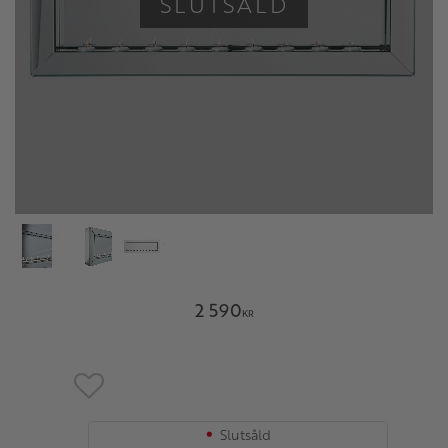
SLUTSÅLD
2 590
KR
Lägg till i favoriter
Slutsåld