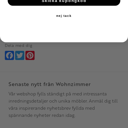
Skicka kupongkod
Lägg till i favoriter
Lägg till i favoriter
nej tack
KÖP
KÖP
Dela med dig
Facebook
Twitter
Pinterest
Senaste nytt från Wohnzimmer
Vår webshop fylls ständigt på med intressanta
inredningsdetaljer och unika möbler. Anmäl dig till
våra inspirerande nyhetsbrev fyllda med
spännande nyheter redan idag.