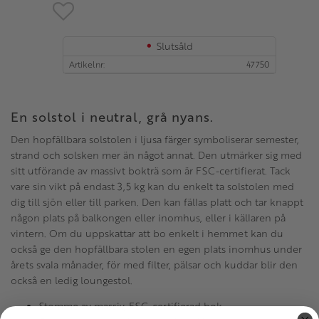
Lägg till i favoriter
Slutsåld
Artikelnr
47750
En solstol i neutral, grå nyans.
Den hopfällbara solstolen i ljusa färger symboliserar semester,
strand och solsken mer än något annat. Den utmärker sig med
sitt utförande av massivt bokträ som är FSC-certifierat. Tack
vare sin vikt på endast 3,5 kg kan du enkelt ta solstolen med
dig till sjön eller till parken. Den kan fällas platt och tar knappt
någon plats på balkongen eller inomhus, eller i källaren på
vintern. Om du uppskattar att bo enkelt i hemmet kan du
också ge den hopfällbara stolen en egen plats inomhus under
årets svala månader, för med filter, pälsar och kuddar blir den
också en ledig loungestol.
Stomme av massiv, FSC-certifierad bok.