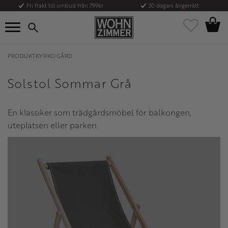
Fri frakt till ombud från 799kr
30 dagars ångerrätt
Kundvag
Meny
Favoriter
PRODUKTKYRKOGÅRD
Solstol Sommar Grå
En klassiker som trädgårdsmöbel för balkongen,
uteplatsen eller parken.