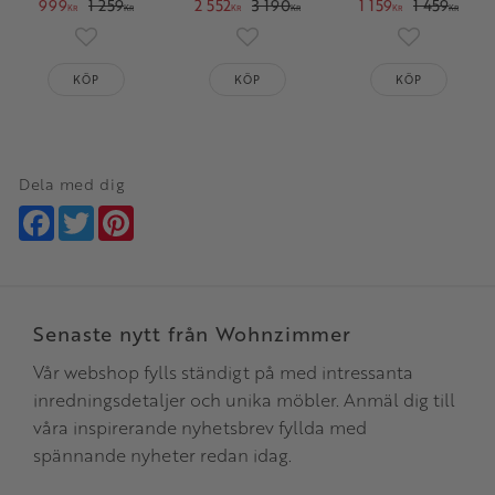
999
1 259
2 552
3 190
1 159
1 459
KR
KR
KR
KR
KR
KR
Lägg till i favoriter
Lägg till i favoriter
Lägg till i 
KÖP
KÖP
KÖP
Dela med dig
Facebook
Twitter
Pinterest
Senaste nytt från Wohnzimmer
Vår webshop fylls ständigt på med intressanta
inredningsdetaljer och unika möbler. Anmäl dig till
våra inspirerande nyhetsbrev fyllda med
spännande nyheter redan idag.