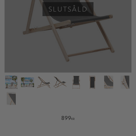
SLUTSÅLD
899
KR