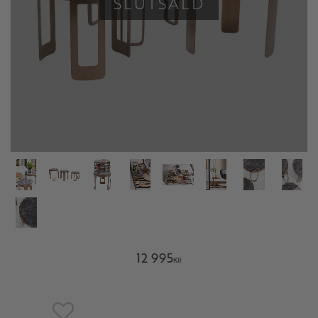
SLUTSÅLD
12 995
KR
Lägg till i favoriter