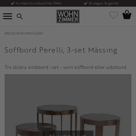
Fri frakt till ombud från 799kr
30 dagars ångerrätt
Kundvag
Meny
Favoriter
PRODUKTKYRKOGÅRD
Soffbord Perelli, 3-set Mässing
Tre läckra småbord i set - som soffbord eller sidobord