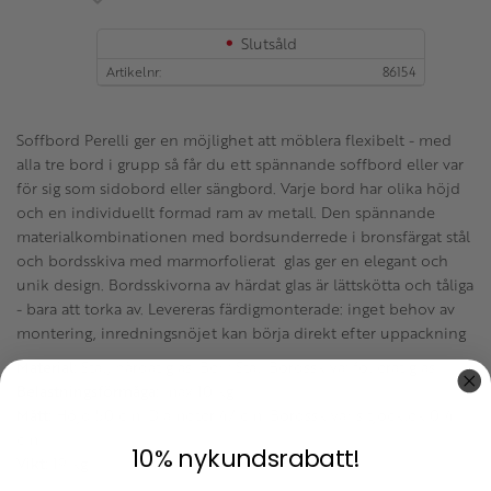
Slutsåld
Artikelnr
86154
Soffbord Perelli ger en möjlighet att möblera flexibelt - med
alla tre bord i grupp så får du ett spännande soffbord eller var
för sig som sidobord eller sängbord. Varje bord har olika höjd
och en individuellt formad ram av metall. Den spännande
materialkombinationen med bordsunderrede i bronsfärgat stål
och bordsskiva med marmorfolierat glas ger en elegant och
unik design. Bordsskivorna av härdat glas är lättskötta och tåliga
- bara att torka av. Levereras färdigmonterade: inget behov av
montering, inredningsnöjet kan börja direkt efter uppackning
Material:
Stål, härdat glas. Ben: Stål. Bordsskiva: folierat glas.
Belastningsförmåga:
max 10 kg.
Mått:
Höjd 50 cm. Diameter 47 cm. Bordsskivans tjocklek 0.4
cm.
10% nykundsrabatt!
Vikt:
19 kg