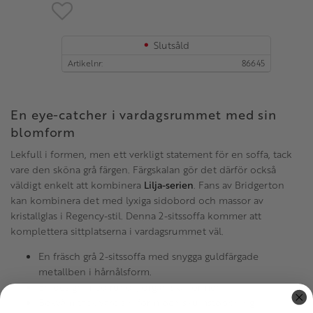
Lägg till i favoriter
Slutsåld
Artikelnr
86645
En eye-catcher i vardagsrummet med sin
blomform
Lekfull i formen, men ett verkligt statement för en soffa, tack
vare den sköna grå färgen. Färgskalan gör det därför också
väldigt enkelt att kombinera
Lilja-serien
. Fans av Bridgerton
kan kombinera det med lyxiga sidobord och massor av
kristallglas i Regency-stil. Denna 2-sitssoffa kommer att
komplettera sittplatserna i vardagsrummet väl.
En fräsch grå 2-sitssoffa med snygga guldfärgade
metallben i hårnålsform.
En design med runda, organiska former.
Bekväm tack vare sin form och skumstoppning.