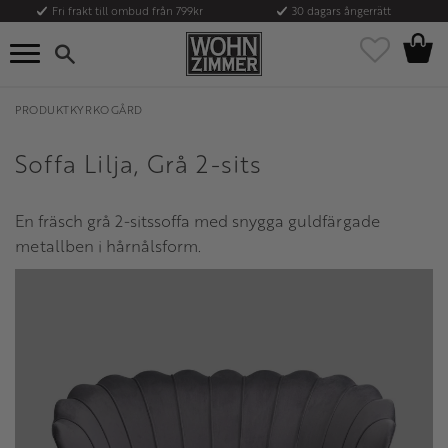
Fri frakt till ombud från 799kr
30 dagars ångerrätt
Kundvag
Meny
Favoriter
PRODUKTKYRKOGÅRD
Soffa Lilja, Grå 2-sits
En fräsch grå 2-sitssoffa med snygga guldfärgade
metallben i hårnålsform.