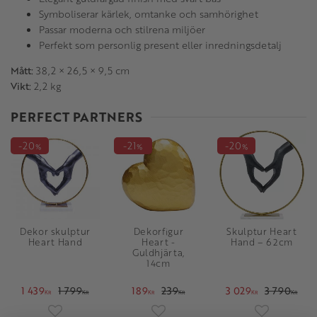
Symboliserar kärlek, omtanke och samhörighet
Passar moderna och stilrena miljöer
Perfekt som personlig present eller inredningsdetalj
Mått:
38,2 × 26,5 × 9,5 cm
Vikt:
2,2 kg
PERFECT PARTNERS
20
21
20
%
%
%
Dekor skulptur
Dekorfigur
Skulptur Heart
Heart Hand
Heart -
Hand – 62cm
Guldhjärta,
14cm
1 439
1 799
189
239
3 029
3 790
KR
KR
KR
KR
KR
KR