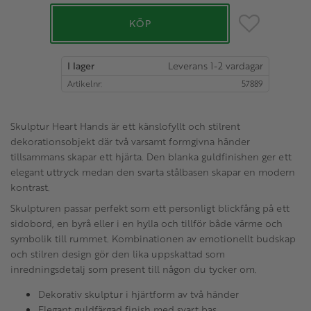
Lägg till i favo
KÖP
I lager
Artikelnr
57889
Skulptur Heart Hands är ett känslofyllt och stilrent
dekorationsobjekt där två varsamt formgivna händer
tillsammans skapar ett hjärta. Den blanka guldfinishen ger ett
elegant uttryck medan den svarta stålbasen skapar en modern
kontrast.
Skulpturen passar perfekt som ett personligt blickfång på ett
sidobord, en byrå eller i en hylla och tillför både värme och
symbolik till rummet. Kombinationen av emotionellt budskap
och stilren design gör den lika uppskattad som
inredningsdetalj som present till någon du tycker om.
Dekorativ skulptur i hjärtform av två händer
Elegant guldfärgad finish med svart bas