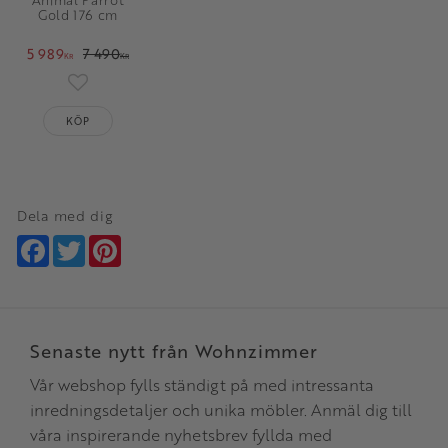
Animal Parrot
Gold 176 cm
5 989
7 490
KR
KR
Lägg till i favoriter
KÖP
Dela med dig
Facebook
Twitter
Pinterest
Senaste nytt från Wohnzimmer
Vår webshop fylls ständigt på med intressanta
inredningsdetaljer och unika möbler. Anmäl dig till
våra inspirerande nyhetsbrev fyllda med