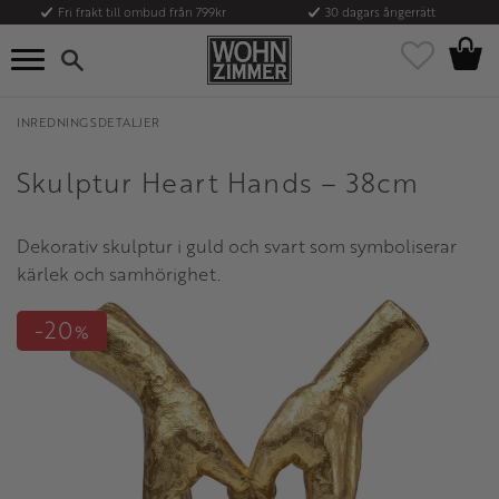
Fri frakt till ombud från 799kr
30 dagars ångerrätt
Kundvag
Meny
Favoriter
INREDNINGSDETALJER
Skulptur Heart Hands – 38cm
Dekorativ skulptur i guld och svart som symboliserar
kärlek och samhörighet.
20
%