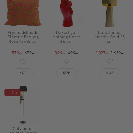
Prydnadskudde
Dekorfigur
Bordslampa
Electric Feeling
Holding Heart
Martha Gold 38
Rosa 45x45 cm
26 cm
cm
539
679
399
499
1 327
1 659
KR
KR
KR
KR
KR
KR
Lägg till i favoriter
Lägg till i favoriter
Lägg till i 
KÖP
KÖP
KÖP
20
%
Golvlampa