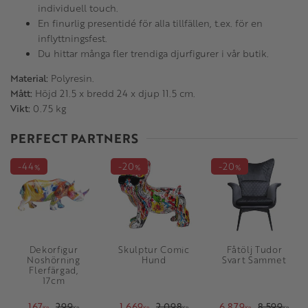
individuell touch.
En finurlig presentidé för alla tillfällen, t.ex. för en
inflyttningsfest.
Du hittar många fler trendiga djurfigurer i vår butik.
Material:
Polyresin.
Mått:
Höjd 21.5 x bredd 24 x djup 11.5 cm.
Vikt:
0.75 kg
PERFECT PARTNERS
44
20
20
%
%
%
Dekorfigur
Skulptur Comic
Fåtölj Tudor
Noshörning
Hund
Svart Sammet
Flerfärgad,
17cm
167
299
1 669
2 098
6 879
8 599