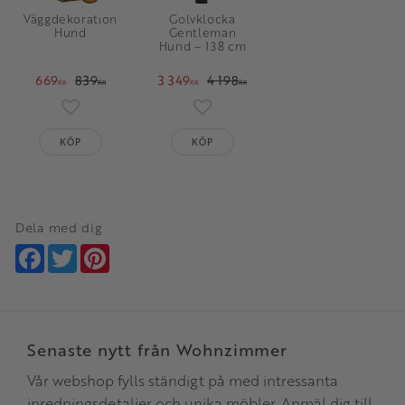
Väggdekoration
Golvklocka
Hund
Gentleman
Hund – 138 cm
669
839
3 349
4 198
KR
KR
KR
KR
Lägg till i favoriter
Lägg till i favoriter
KÖP
KÖP
Dela med dig
Facebook
Twitter
Pinterest
Senaste nytt från Wohnzimmer
Vår webshop fylls ständigt på med intressanta
inredningsdetaljer och unika möbler. Anmäl dig till