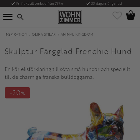
Fri frakt till ombud från 799kr
30 dagars ångerrätt
Kundvag
Meny
Favoriter
INSPIRATION
OLIKA STILAR
ANIMAL KINGDOM
Skulptur Färgglad Frenchie Hund
En kärleksförklaring till söta små hundar och speciellt
till de charmiga franska bulldoggarna.
20
%