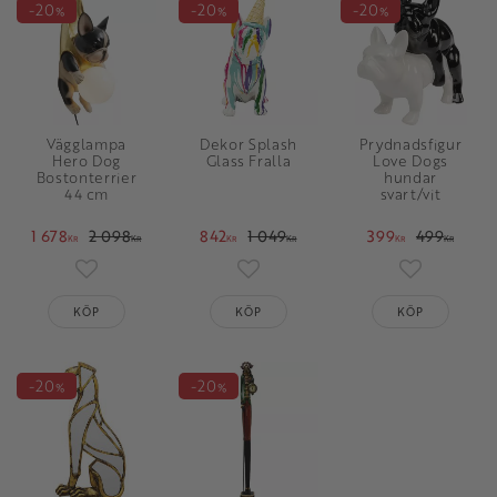
20
20
20
%
%
%
Vägglampa
Dekor Splash
Prydnadsfigur
Hero Dog
Glass Fralla
Love Dogs
Bostonterrier
hundar
44 cm
svart/vit
1 678
2 098
842
1 049
399
499
KR
KR
KR
KR
KR
KR
Lägg till i favoriter
Lägg till i favoriter
Lägg till i 
KÖP
KÖP
KÖP
20
20
%
%