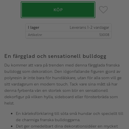
Lägg till i favo
KÖP
I lager
Artikelnr
53008
En färgglad och sensationell bulldogg
Du kommer att vara på trenden med denna färgglada franska
bulldogg som dekoration. Den iögonfallande figuren gjord av
polyresin är inte bara för hundälskare, utan för alla som vill ge
sitt vardagsrum en modern touch. Tack vare sina mått så har
denna fyrbenta vän en storlek som blir en sensationell
dekorfigur på vilken hylla, sideboard eller fönsterbräda som
helst.
En kärleksförklaring till söta små hundar och speciellt till
de charmiga franska bulldoggarna.
Det ger omedelbart dina dekorationsidéer en mycket