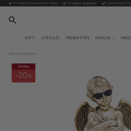
Fri frakt till ombud från 799kr
30 dagars ångerrätt
Certifierad E-h
SÖK
NYTT!
UTEPLATS
PRESENTTIPS
MÖBLER
INRE
SISTA CHANSEN
SPARA
20
%