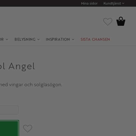
Mina sidor
Kundtjänst
Kundvagn
Favoriter
OR
BELYSNING
INSPIRATION
SISTA CHANSEN
ol Angel
med vingar och solglasögon.
Lägg till i favoriter