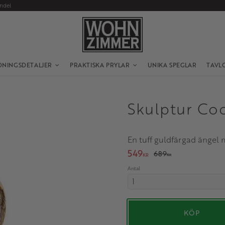
andel
DNINGSDETALJER
PRAKTISKA PRYLAR
UNIKA SPEGLAR
TAVL
Skulptur Co
En tuff guldfärgad ängel 
Nedsatt pris:
549
Ordinarie pris:
689
KR
KR
Antal
KÖP