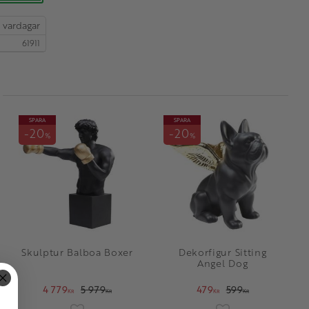
61911
SPARA
SPARA
20
20
%
%
Skulptur Balboa Boxer
Dekorfigur Sitting
Angel Dog
4 779
5 979
479
599
KR
KR
KR
KR