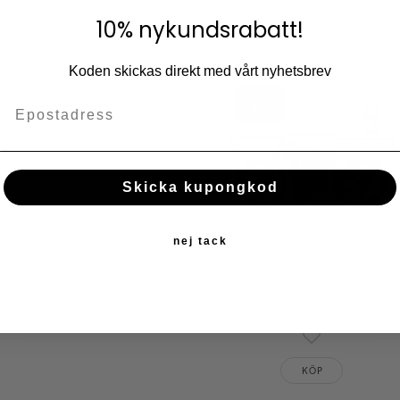
Lägg till i fav
10% nykundsrabatt!
KÖP
Koden skickas direkt med vårt nyhetsbrev
SPARA
20
%
lats med sin gyllene guldfinish och
Skicka kupongkod
nej tack
Konsolbord | Barbord
Veteran MC
15 879
19 849
KR
KR
Lägg till i fav
KÖP