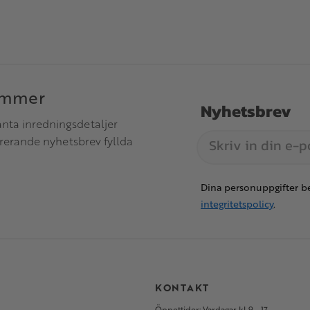
immer
Nyhetsbrev
anta inredningsdetaljer
irerande nyhetsbrev fyllda
Dina personuppgifter be
integritetspolicy
.
S
KONTAKT
Öppettider: Vardagar kl 9 - 17