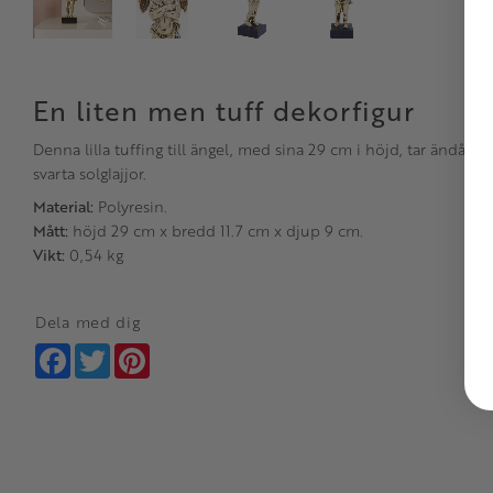
En liten men tuff dekorfigur
Denna lilla tuffing till ängel, med sina 29 cm i höjd, tar ändå p
svarta solglajjor.
Material:
Polyresin.
Mått:
höjd 29 cm x bredd 11.7 cm x djup 9 cm.
Vikt:
0,54 kg
Dela med dig
Facebook
Twitter
Pinterest