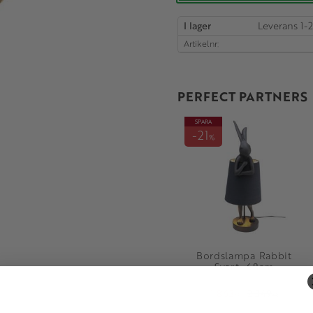
I lager
Artikelnr
PERFECT PARTNERS
SPARA
21
%
Bordslampa Rabbit
Svart, 68cm
1 863
2 349
KR
KR