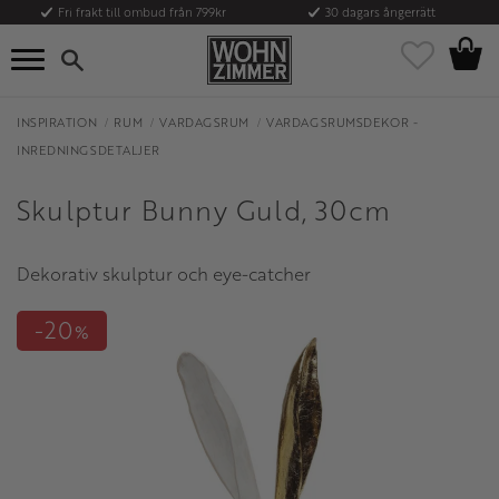
Fri frakt till ombud från 799kr
30 dagars ångerrätt
Kundvag
Meny
Favoriter
INSPIRATION
RUM
VARDAGSRUM
VARDAGSRUMSDEKOR -
INREDNINGSDETALJER
Skulptur Bunny Guld, 30cm
Dekorativ skulptur och eye-catcher
20
%