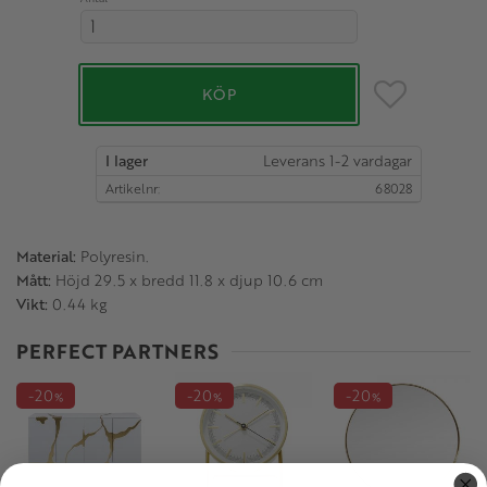
Lägg till i favo
KÖP
I lager
Artikelnr
68028
Material:
Polyresin.
Mått:
Höjd 29.5 x bredd 11.8 x djup 10.6 cm
Vikt:
0.44 kg
PERFECT PARTNERS
20
20
20
%
%
%