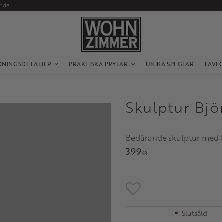
andel
DNINGSDETALJER
PRAKTISKA PRYLAR
UNIKA SPEGLAR
TAVL
Skulptur Bj
Bedårande skulptur med 
399
KR
Lägg till i favoriter
Slutsåld