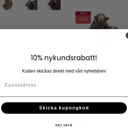
SPARA
20
%
r
10% nykundsrabatt!
h inredningsdetalj där stora björn
Skulptur Björnar i
 som del i ett stilleben bland
Koden skickas direkt med vårt nyhetsbrev
sagostund
Mått: höjd 27 x bredd 18,5 x djup
439
549
KR
KR
Lägg till i fav
KÖP
Skicka kupongkod
SPARA
20
nej tack
%