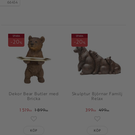
66454
SPARA
SPARA
20
20
%
%
Dekor Bear Butler med
Skulptur Björnar Familj
Bricka
Relax
1 519
1 899
399
499
KR
KR
KR
KR
oriter
Lägg till i favoriter
Lägg till i favorit
KÖP
KÖP