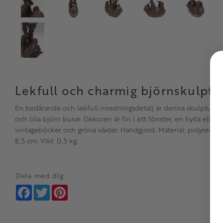
Lekfull och charmig björnskulptu
En bedårande och lekfull inredningsdetalj är denna skulptur oc
och lilla björn busar. Dekoren är fin i ett fönster, en hylla eller
vintageböcker och gröna växter. Handgjord. Material: polyresin. 
8,5 cm. Vikt: 0,5 kg.
Dela med dig
Facebook
Twitter
Pinterest