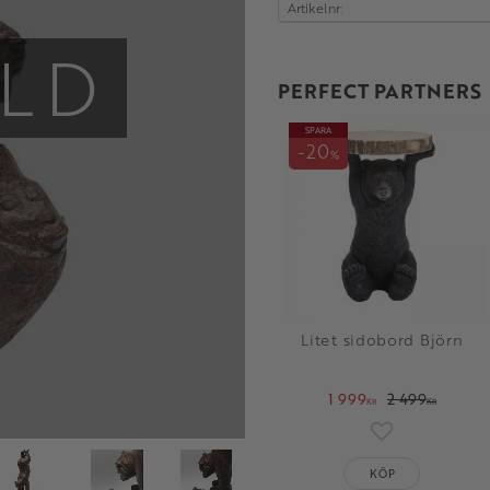
Artikelnr
LD
PERFECT PARTNERS
SPARA
20
%
Litet sidobord Björn
1 999
2 499
KR
KR
Lägg till i fav
KÖP