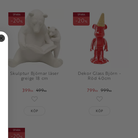
SPARA
SPARA
20
20
%
%
Skulptur Björnar läser
Dekor Glass Björn -
greige 18 cm
Röd 40cm
399
499
799
999
KR
KR
KR
KR
oriter
Lägg till i favoriter
Lägg till i favorit
KÖP
KÖP
SPARA
20
%