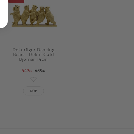
Dekorfigur Dancing
Bears - Dekor Guld
Björnar, 14cm
549
689
KR
KR
oriter
Lägg till i favoriter
KÖP