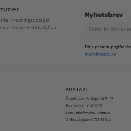
immer
Nyhetsbrev
anta inredningsdetaljer
irerande nyhetsbrev fyllda
Dina personuppgifter be
integritetspolicy
.
S
KONTAKT
Öppettider: Vardagar kl 9 - 17
Telefon: 08 - 51 51 1040
Epost: info@wohnzimmer.se
Verkstadsgatan 6, 733 38 Sala