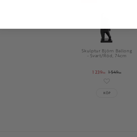
Skulptur Björn Ballong
- Svart/Röd, 74cm
1 239
1 549
KR
KR
Lägg till i fav
KÖP