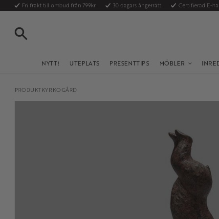
Fri frakt till ombud från 799kr
30 dagars ångerrätt
Certifierad E-h
SÖK
NYTT!
UTEPLATS
PRESENTTIPS
MÖBLER
INRE
PRODUKTKYRKOGÅRD