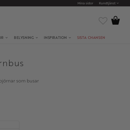
Mina sidor
Kundtjänst
Kundvagn
Favoriter
OR
BELYSNING
INSPIRATION
SISTA CHANSEN
örnbus
björnar som busar