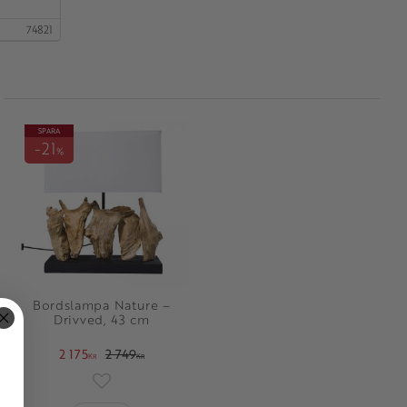
74821
SPARA
21
%
Bordslampa Nature –
Drivved, 43 cm
2 175
2 749
KR
KR
oriter
Lägg till i favoriter