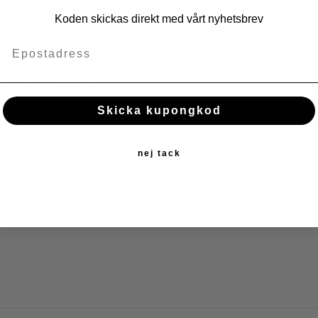
KÖP
Koden skickas direkt med vårt nyhetsbrev
starkt med sin naturliga stil. Den
medan det massiva träet tar fram
 skrivbordet
Woodgrain
till en
 hemma, med sin återhållsamma
Skicka kupongkod
nej tack