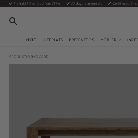
Fri frakt till ombud från 799kr
30 dagars ångerrätt
Certifierad E-h
SÖK
NYTT!
UTEPLATS
PRESENTTIPS
MÖBLER
INRE
PRODUKTKYRKOGÅRD