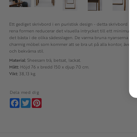
Ett gediget skrivbord i en puristisk design - detta skrivbord slår 
rena formen reducerar det visuella intrycket till ett minimum, 
det bästa i de olika sädesslagen. De varma bruna nyanserna gör
charmig möbel som kommer att se bra ut på alla kontor, även
och bekväma stil.
Material:
Sheesam trä, betsat, lackat.
Mått:
Höjd 76 x bredd 150 x djup 70 cm.
Vikt:
38,13 kg.
Dela med dig
Facebook
Twitter
Pinterest