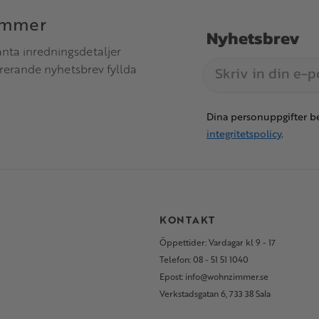
immer
Nyhetsbrev
anta inredningsdetaljer
irerande nyhetsbrev fyllda
Dina personuppgifter be
integritetspolicy
.
S
KONTAKT
Öppettider: Vardagar kl 9 - 17
Telefon: 08 - 51 51 1040
Epost: info@wohnzimmer.se
Verkstadsgatan 6, 733 38 Sala