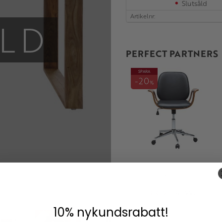
Slutsåld
Artikelnr
LD
PERFECT PARTNERS
SPARA
20
%
Kontorsstol Patron
Walnut
3 359
4 199
KR
KR
10% nykundsrabatt!
Lägg till i fav