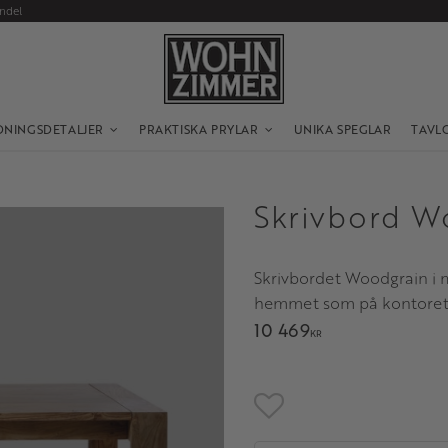
andel
DNINGSDETALJER
PRAKTISKA PRYLAR
UNIKA SPEGLAR
TAVL
Skrivbord W
Skrivbordet Woodgrain i m
hemmet som på kontoret m
10 469
KR
Lägg till i favoriter