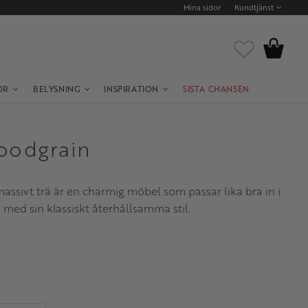
Mina sidor
Kundtjänst
Kundvagn
Favoriter
OR
BELYSNING
INSPIRATION
SISTA CHANSEN
oodgrain
assivt trä är en charmig möbel som passar lika bra in i
ed sin klassiskt återhållsamma stil.