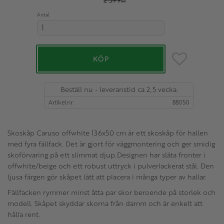
KR
Antal
Lägg till i favo
KÖP
Beställ nu - leveranstid ca 2,5 vecka.
Artikelnr
88050
Skoskåp Caruso offwhite 136x50 cm är ett skoskåp för hallen
med fyra fällfack. Det är gjort för väggmontering och ger smidig
skoförvaring på ett slimmat djup.Designen har släta fronter i
offwhite/beige och ett robust uttryck i pulverlackerat stål. Den
ljusa färgen gör skåpet lätt att placera i många typer av hallar.
Fällfacken rymmer minst åtta par skor beroende på storlek och
modell. Skåpet skyddar skorna från damm och är enkelt att
hålla rent.