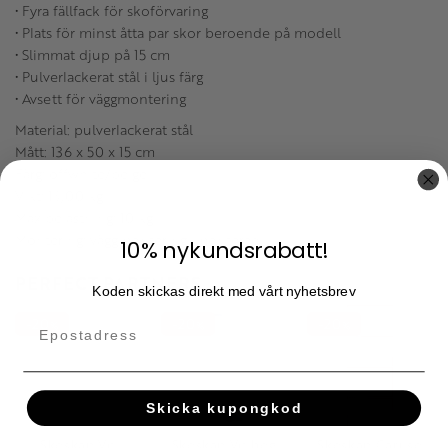
• Fyra fällfack för skoförvaring
• Plats för minst åtta par skor beroende på modell
• Slimmat djup på 15 cm
• Pulverlackerat stål i ljus färg
• Avsett för väggmontering
Material: pulverlackerat stål
Mått: 136 x 50 x 15 cm
Färg: offwhite/beige
Vikt: 13,00 kg
Max belastning: 10 kg
Montering: väggmontering, monterad
10% nykundsrabatt!
PERFECT PARTNERS
Koden skickas direkt med vårt nyhetsbrev
20
20
20
%
%
%
Skicka kupongkod
Skoskåp Vit
Skoskåp Vit hög
Skoskåp Caruso