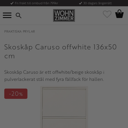
Fri frakt till ombud från 799kr
30 dagars ångerrätt
Kundvag
Meny
Favoriter
PRAKTISKA PRYLAR
Skoskåp Caruso offwhite 136x50
cm
Skoskåp Caruso är ett offwhite/beige skoskåp i
pulverlackerat stål med fyra fällfack för hallen.
20
%