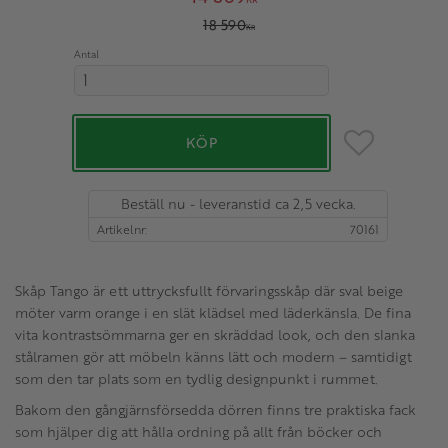
Ordinarie pris:
18 590
KR
Antal
Lägg till i favo
KÖP
Beställ nu - leveranstid ca 2,5 vecka.
Artikelnr
70161
Skåp Tango är ett uttrycksfullt förvaringsskåp där sval beige
möter varm orange i en slät klädsel med läderkänsla. De fina
vita kontrastsömmarna ger en skräddad look, och den slanka
stålramen gör att möbeln känns lätt och modern – samtidigt
som den tar plats som en tydlig designpunkt i rummet.
Bakom den gångjärnsförsedda dörren finns tre praktiska fack
som hjälper dig att hålla ordning på allt från böcker och