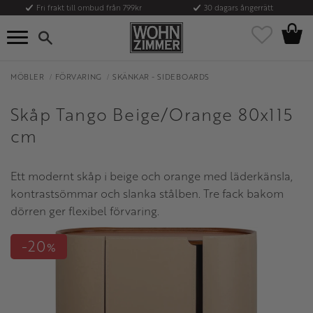
Fri frakt till ombud från 799kr
30 dagars ångerrätt
Kundvag
Meny
Favoriter
MÖBLER
FÖRVARING
SKÄNKAR - SIDEBOARDS
Skåp Tango Beige/Orange 80x115
cm
Ett modernt skåp i beige och orange med läderkänsla,
kontrastsömmar och slanka stålben. Tre fack bakom
dörren ger flexibel förvaring.
20
%