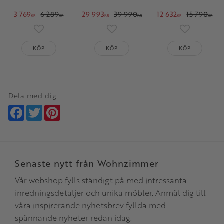
3 769
6 289
29 993
39 990
12 632
15 790
KR
KR
KR
KR
KR
KR
Lägg till i favoriter
Lägg till i favoriter
Lägg till i 
KÖP
KÖP
KÖP
Dela med dig
Facebook
Twitter
Pinterest
Senaste nytt från Wohnzimmer
Vår webshop fylls ständigt på med intressanta
inredningsdetaljer och unika möbler. Anmäl dig till
våra inspirerande nyhetsbrev fyllda med
spännande nyheter redan idag.