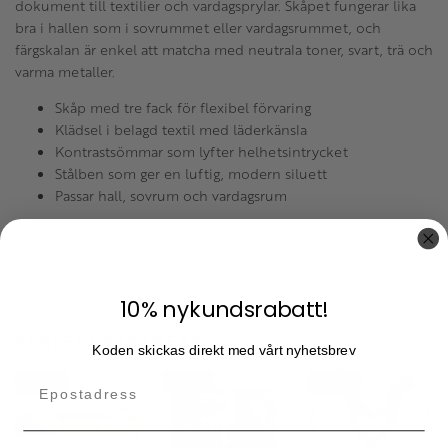
dokument till textilier och vardagsprylar. Skåpet fungerar lika
bra i hallen som i sovrummet eller vardagsrummet, och
färgskalan är enkel att matcha med neutrala toner, svart, trä och
varma metaller.
Skåp med tre fack för flexibel förvaring
Klädsel i belagd textil med läderkänsla
Kontrastsömmar som lyfter helhetsintrycket
Stålben som ger en luftig, modern siluett
Passar hall, sovrum och vardagsrum
Mått:
115 × 80 × 40 cm
Material:
MDF med belagd yta, belagd textil (polyuretan), ben i
lackerat stål
Vikt:
48,00 kg
10% nykundsrabatt!
PERFECT PARTNERS
Koden skickas direkt med vårt nyhetsbrev
20
20
20
%
%
%