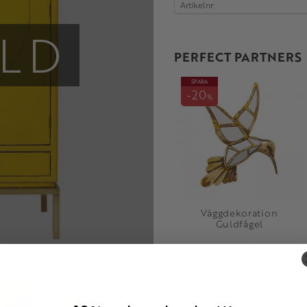
Artikelnr
LD
PERFECT PARTNERS
SPARA
20
%
Väggdekoration
Guldfågel
575
719
KR
KR
Lägg till i fav
KÖP