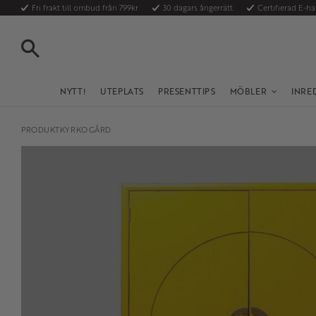
Fri frakt till ombud från 799kr
30 dagars ångerrätt
Certifierad E-h
SÖK
NYTT!
UTEPLATS
PRESENTTIPS
MÖBLER
INRE
PRODUKTKYRKOGÅRD