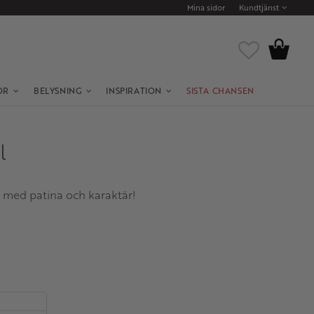
Mina sidor
Kundtjänst
Kundvagn
Favoriter
OR
BELYSNING
INSPIRATION
SISTA CHANSEN
l
p med patina och karaktär!