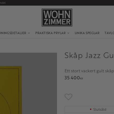
andel
DNINGSDETALJER
PRAKTISKA PRYLAR
UNIKA SPEGLAR
TAVL
Skåp Jazz Gu
Ett stort vackert gult skå
35 400
KR
Lägg till i favoriter
Slutsåld