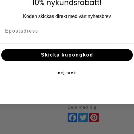
10% nykundsrabatt!
Koden skickas direkt med vårt nyhetsbrev
Som garderob, ser
Ett fantastiskt gult skåp som verkl
antik och modern design med vacke
Insidan är också effektfull i svart
Skicka kupongkod
bredden och passar som garderob, 
vill dölja.
nej tack
Material:
Material: Ram i lackad as
underrede i rostfritt mässingsleger
Mått:
höjd 180 x bredd 120 x djup
Dela med dig
Facebook
Twitter
Pinterest