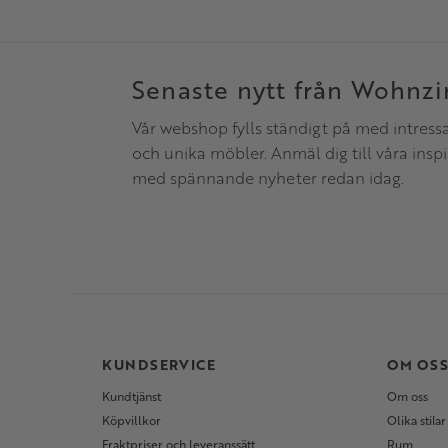
Senaste nytt från Wohnz
Vår webshop fylls ständigt på med intress
och unika möbler. Anmäl dig till våra insp
med spännande nyheter redan idag.
KUNDSERVICE
OM OS
Kundtjänst
Om oss
Köpvillkor
Olika stilar
Fraktpriser och leveranssätt
Rum