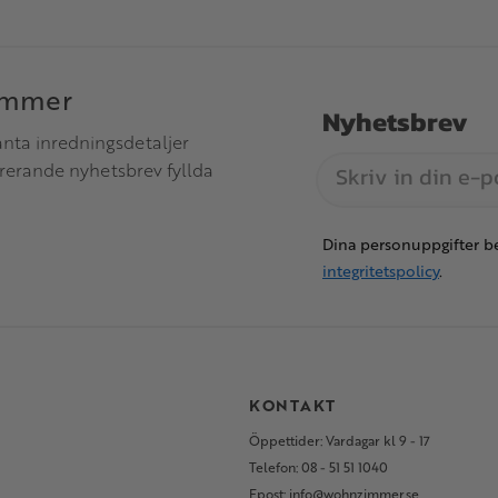
immer
Nyhetsbrev
anta inredningsdetaljer
irerande nyhetsbrev fyllda
Dina personuppgifter be
integritetspolicy
.
S
KONTAKT
Öppettider: Vardagar kl 9 - 17
Telefon: 08 - 51 51 1040
Epost: info@wohnzimmer.se