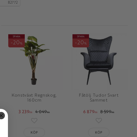
82772
SPARA
SPARA
20
20
%
%
Konstväxt Regnskog,
Fåtölj Tudor Svart
160cm
Sammet
3 239
4 049
6 879
8 599
KR
KR
KR
KR
oriter
Lägg till i favoriter
Lägg till i favorit
KÖP
KÖP