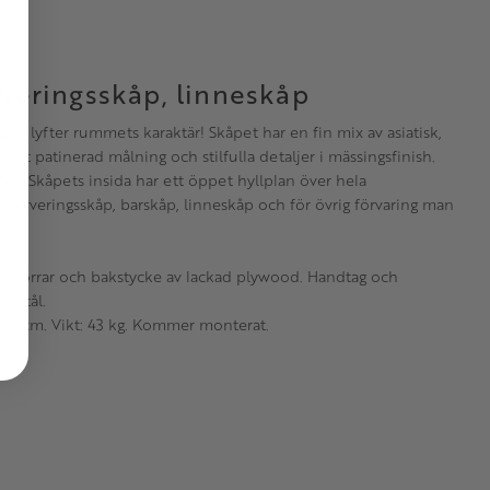
veringsskåp, linneskåp
igen lyfter rummets karaktär! Skåpet har en fin mix av asiatisk,
rt patinerad målning och stilfulla detaljer i mässingsfinish.
 lack. Skåpets insida har ett öppet hyllplan över hela
serveringsskåp, barskåp, linneskåp och för övrig förvaring man
p, dörrar och bakstycke av lackad plywood. Handtag och
at stål.
 55 cm. Vikt: 43 kg. Kommer monterat.