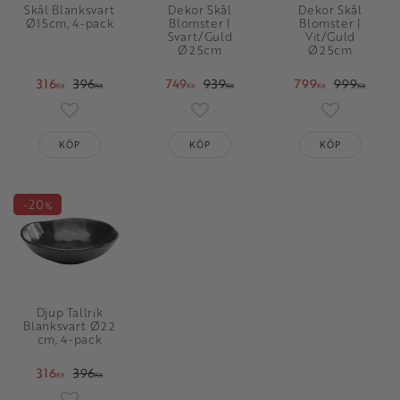
Skål Blanksvart
Dekor Skål
Dekor Skål
Ø15cm, 4-pack
Blomster |
Blomster |
Svart/Guld
Vit/Guld
Ø25cm
Ø25cm
316
396
749
939
799
999
KR
KR
KR
KR
KR
KR
Lägg till i favoriter
Lägg till i favoriter
Lägg till i 
KÖP
KÖP
KÖP
20
%
Djup Tallrik
Blanksvart Ø22
cm, 4-pack
316
396
KR
KR