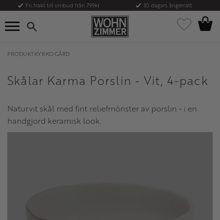
Fri frakt till ombud från 799kr
30 dagars ångerrätt
Kundvag
Meny
Favoriter
PRODUKTKYRKOGÅRD
Skålar Karma Porslin - Vit, 4-pack
Naturvit skål med fint reliefmönster av porslin - i en
handgjord keramisk look.