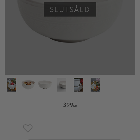
SLUTSÅLD
399
KR
Lägg till i favoriter