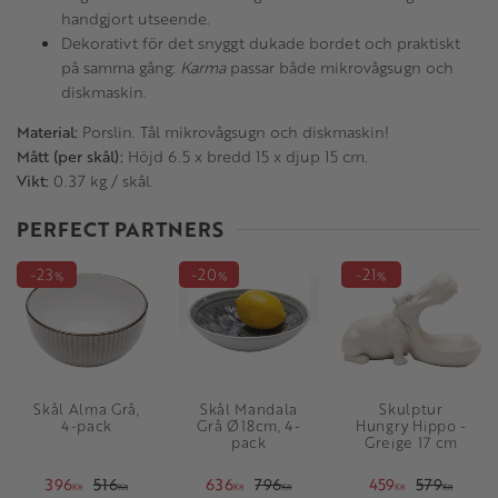
handgjort utseende.
Dekorativt för det snyggt dukade bordet och praktiskt
på samma gång:
Karma
passar både mikrovågsugn och
diskmaskin.
Material:
Porslin. Tål mikrovågsugn och diskmaskin!
Mått (per skål):
Höjd 6.5 x bredd 15 x djup 15 cm.
Vikt:
0.37 kg / skål.
PERFECT PARTNERS
23
20
21
%
%
%
Skål Alma Grå,
Skål Mandala
Skulptur
4-pack
Grå Ø18cm, 4-
Hungry Hippo -
pack
Greige 17 cm
396
516
636
796
459
579
KR
KR
KR
KR
KR
KR