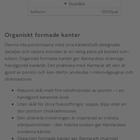
Slutsåld
Artikelnr
51070pak
Organiskt formade kanter
Denna vita porslinsserie med sina kärleksfullt designade
detaljer och vackra mönster är en riktig pärla på bordet och i
köket. Organiskt formade kanter ger
Karma
dess charmiga
handgjorda karaktär. Det praktiska med
Karma
är att den är
gjord av porslin och kan därför användas i mikrovågsugnar och
diskmaskiner.
Naturvit skål med fint reliefmönster av porslin - i en
handgjord keramisk look.
Liten skål för dina frukostflingor, soppa, dipp eller en
stor portion chokladmousse.
Den diskreta inredningen är inspirerad av indiska
stämpelmönster - den helvita looken ger
Karma
dess
moderna känsla.
Organiskt formade kanter ger
Karma
ett charmigt