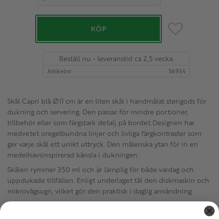
Lägg till i favo
KÖP
Beställ nu - leveranstid ca 2,5 vecka.
Artikelnr
56934
Skål Capri blå Ø11 cm är en liten skål i handmålat stengods för
dukning och servering. Den passar för mindre portioner,
tillbehör eller som färgstark detalj på bordet.Designen har
medvetet oregelbundna linjer och livliga färgkontraster som
ger varje skål ett unikt uttryck. Den måleriska ytan för in en
medelhavsinspirerad känsla i dukningen.
Skålen rymmer 350 ml och är lämplig för både vardag och
uppdukade tillfällen. Enligt underlaget tål den diskmaskin och
mikrovågsugn, vilket gör den praktisk i daglig användning.
• Liten skål i handmålat stengods
• Varje exemplar har ett unikt uttryck