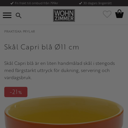
Fri frakt till ombud från 799kr
30 dagars ångerrätt
Kundvag
Meny
Favoriter
PRAKTISKA PRYLAR
Skål Capri blå Ø11 cm
Skål Capri blå är en liten handmålad skål i stengods
med färgstarkt uttryck för dukning, servering och
vardagsbruk.
21
%