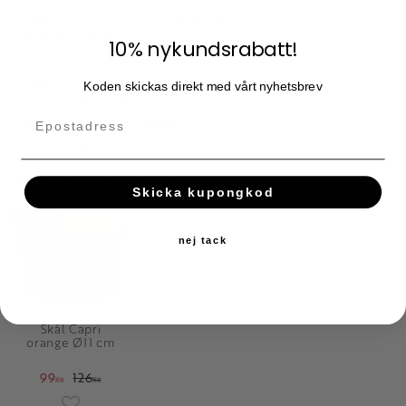
• Färgstarka kontraster och oregelbundna linjer
• Rymmer 350 ml
10% nykundsrabatt!
• Tål diskmaskin och mikrovågsugn
Material: handmålat stengods
Koden skickas direkt med vårt nyhetsbrev
Mått: 6,2 x 10,5 x 10,5 cm (H/B/D)
Färg: blå med färgkontraster
Vikt: 0,25 kg
PERFECT PARTNERS
Skicka kupongkod
21
%
nej tack
Skål Capri
orange Ø11 cm
99
126
KR
KR