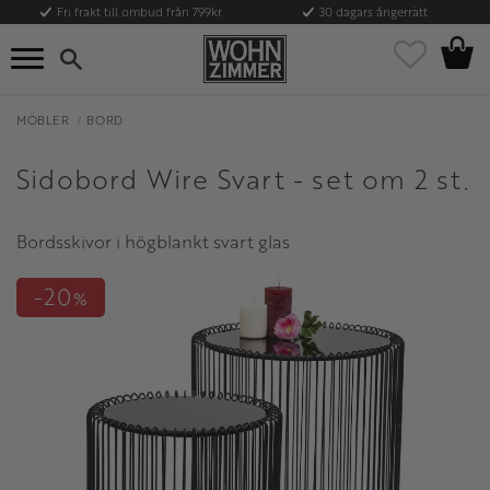
Fri frakt till ombud från 799kr
30 dagars ångerrätt
Kundvag
Meny
Favoriter
MÖBLER
BORD
Sidobord Wire Svart - set om 2 st.
Bordsskivor i högblankt svart glas
20
%