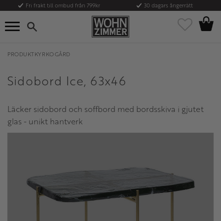
Fri frakt till ombud från 799kr
30 dagars ångerrätt
Kundvag
Meny
Favoriter
PRODUKTKYRKOGÅRD
Sidobord Ice, 63x46
Läcker sidobord och soffbord med bordsskiva i gjutet
glas - unikt hantverk