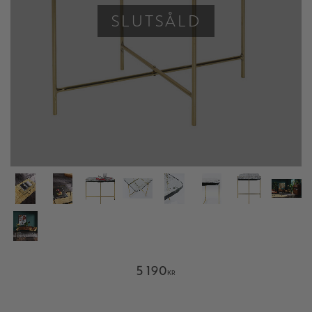
SLUTSÅLD
5 190
KR