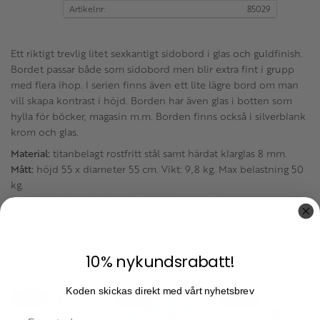
Artikelnr
85029
Ett riktigt trevlig litet sexkantigt sidobord i glas och guldfinish.
Bordet passar både som sidobord men blir extra fint i grupp
med flera ihop. I serien finns även ett lite lägre bord om man
vill skapa kontrast i höjd. Borden har även glas i botten som
hylla för böcker, magasin m.m. Borden finns också i silverblank
krom och glas.
Material:
titanbelagt rostfritt stål samt härdat klarglas 8 mm.
Mått:
höjd 55 x diameter 55 cm. Vikt: 9,8 kg. Max belastning 50
kg.
Se även det lägre bordet i serien -
Sidobord Hexagon guld, 45
cm.
10% nykundsrabatt!
PERFECT PARTNERS
Koden skickas direkt med vårt nyhetsbrev
20
20
20
%
%
%