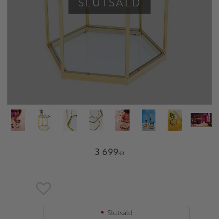
SLUTSÅLD
3 699
KR
Lägg till i favoriter
Slutsåld