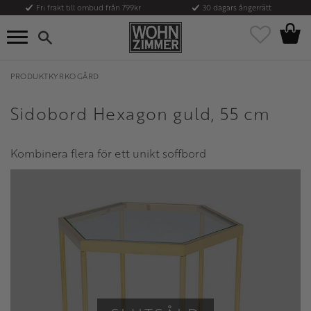
Fri frakt till ombud från 799kr
30 dagars ångerrätt
Kundvag
Meny
Favoriter
PRODUKTKYRKOGÅRD
Sidobord Hexagon guld, 55 cm
Kombinera flera för ett unikt soffbord