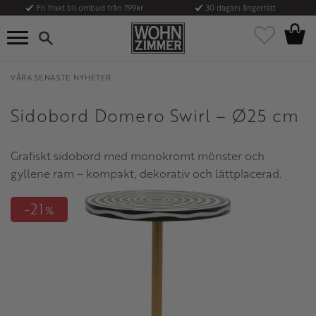
Fri frakt till ombud från 799kr
30 dagars ångerrätt
Kundvag
Meny
Favoriter
VÅRA SENASTE NYHETER
Sidobord Domero Swirl – Ø25 cm
Grafiskt sidobord med monokromt mönster och
gyllene ram – kompakt, dekorativ och lättplacerad.
21
%