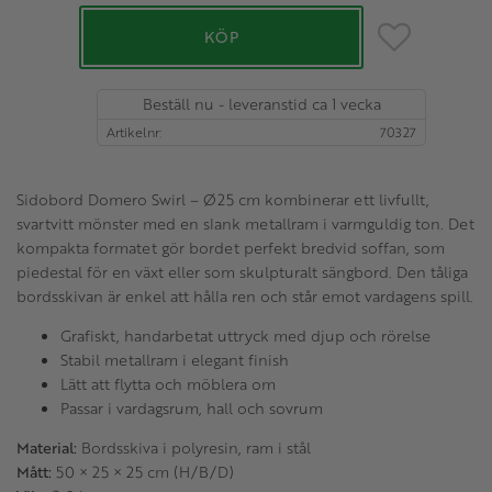
Lägg till i favo
KÖP
Beställ nu - leveranstid ca 1 vecka
Artikelnr
70327
Sidobord Domero Swirl – Ø25 cm kombinerar ett livfullt,
svartvitt mönster med en slank metallram i varmguldig ton. Det
kompakta formatet gör bordet perfekt bredvid soffan, som
piedestal för en växt eller som skulpturalt sängbord. Den tåliga
bordsskivan är enkel att hålla ren och står emot vardagens spill.
Grafiskt, handarbetat uttryck med djup och rörelse
Stabil metallram i elegant finish
Lätt att flytta och möblera om
Passar i vardagsrum, hall och sovrum
Material:
Bordsskiva i polyresin, ram i stål
Mått:
50 × 25 × 25 cm (H/B/D)