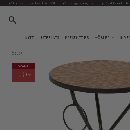
Fri frakt till ombud från 799kr
30 dagars ångerrätt
Certifierad E-h
SÖK
NYTT!
UTEPLATS
PRESENTTIPS
MÖBLER
INRE
MÖBLER
SPARA
20
%