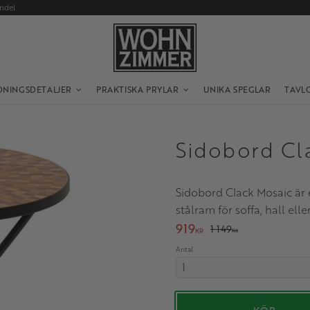
andel
DNINGSDETALJER
PRAKTISKA PRYLAR
UNIKA SPEGLAR
TAVL
Sidobord Cl
Sidobord Clack Mosaic är
stålram för soffa, hall ell
Nedsatt pris:
919
Ordinarie pris:
1 149
KR
KR
Antal