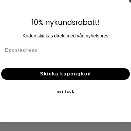
Lägg till i fav
KÖP
10% nykundsrabatt!
ardagsrum, hall eller sovrum. Det
 ett ovanligt sängbord.Designen
t stål. Den blanka mosaikytan
Koden skickas direkt med vårt nyhetsbrev
.
kelt att flytta vid behov. Bordet
Skicka kupongkod
nej tack