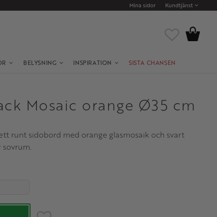
Mina sidor
Kundtjänst
Kundvagn
Favoriter
OR
BELYSNING
INSPIRATION
SISTA CHANSEN
ack Mosaic orange Ø35 cm
 ett runt sidobord med orange glasmosaik och svart
er sovrum.
Lägg till i favoriter