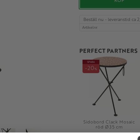
KÖP
Beställ nu - leveranstid ca 2
Artikelnr
PERFECT PARTNERS
SPARA
20
%
Sidobord Clack Mosaic
röd Ø35 cm
919
1 149
KR
KR