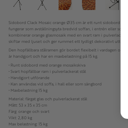
Sidobord Clack Mosaic orange Ø35 cm är ett runt sidobord för v
fungerar som avställningsyta bredvid soffan, i entrén eller som
kombinerar orange glasmosaik med en svart ram i pulverlackera
skiftar med ljuset och ger rummet ett tydligt dekorativt uttryck
Den hopfällbara stålramen gör bordet flexibelt i vardagen och en
är handgjort och har en maxbelastning på 15 kg.
• Runt sidobord med orange mosaikskiva
• Svart hopfällbar ram i pulverlackerat stål
• Handgjort utförande
• Kan användas vid soffa, i hall eller som sängbord
• Maxbelastning 15 kg
Material: färgat glas och pulverlackerat stål
Mått: 53 x 35 x 35 cm
Färg: orange och svart
Vikt: 2,80 kg
Max belastning: 15 kg