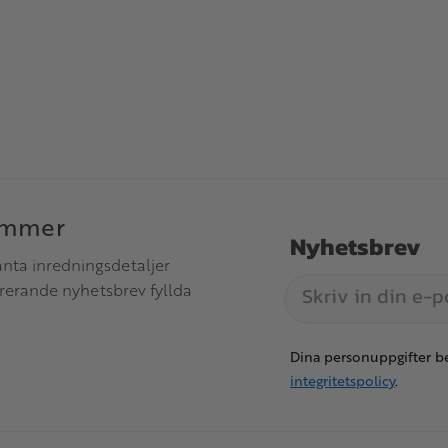
immer
Nyhetsbrev
anta inredningsdetaljer
irerande nyhetsbrev fyllda
Dina personuppgifter be
integritetspolicy
.