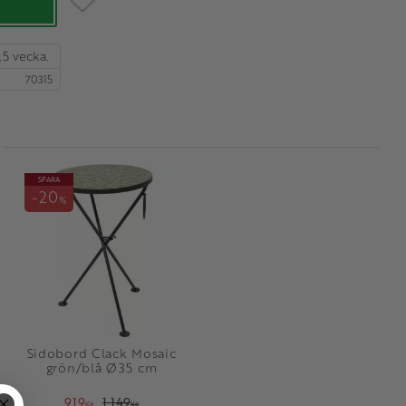
,5 vecka.
70315
SPARA
20
%
Sidobord Clack Mosaic
grön/blå Ø35 cm
919
1 149
KR
KR