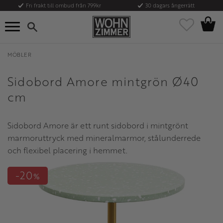
Fri frakt till ombud från 799kr
30 dagars ångerrätt
Kundvag
Meny
Favoriter
MÖBLER
Sidobord Amore mintgrön Ø40
cm
Sidobord Amore är ett runt sidobord i mintgrönt
marmoruttryck med mineralmarmor, stålunderrede
och flexibel placering i hemmet.
20
%