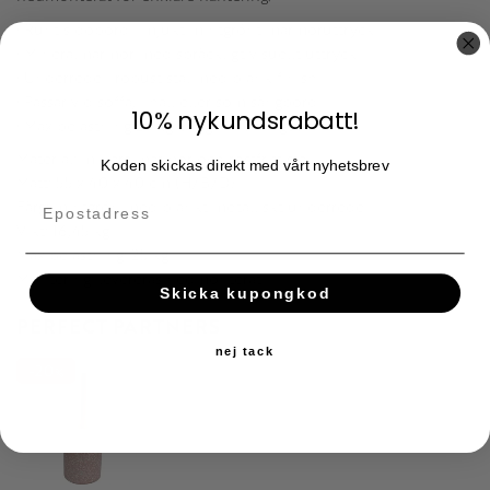
• Runt sidobord i mjukt mintgrönt marmoruttryck
• Mineralmarmor med spräckligt visuellt uttryck
• Underrede i robust stål med blank finish
• Passar vid soffa, i hall eller som sängbord
10% nykundsrabatt!
• Max belastning 25 kg enligt underlaget
Material: mineralmarmor och rostfritt stål
Koden skickas direkt med vårt nyhetsbrev
Mått: 55 x 40 x 40 cm (H/B/D)
Färg: mintgrön med blankt metalliskt underrede
Vikt: 16,45 kg
Max belastning: 25 kg
Montering: levereras nedmonterat
Skicka kupongkod
PERFECT PARTNERS
nej tack
20
%