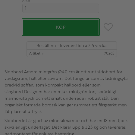
Antal
Lägg till i favo
KÖP
Beställ nu - leveranstid ca 2,5 vecka.
Artikelnr
70265
Sidobord Amore mintgrön Ø40 cm är ett runt sidobord för
vardagsrum, hall eller sovrum. Det fungerar som avlastningsyta
bredvid soffan, som kompakt hallbord eller som
sängbord.Designen har en mjuk mintgrön ton, spräckligt
marmoruttryck och ett smalt underrede i robust stål. Den
organiskt formade bordsskivan ger rummet ett färgstarkt men
lättplacerat uttryck.
Sidobordet är gjort av mineralmarmor och har en 18 mm tjock
skiva enligt underlaget. Det klarar upp till 25 kg och levereras
nedmonterat för enklare hantering.