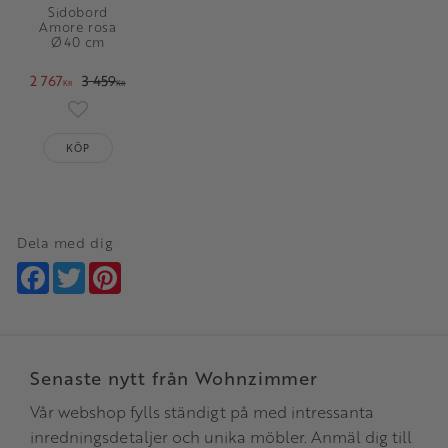
Sidobord
Amore rosa
Ø40 cm
2 767
3 459
KR
KR
Lägg till i favoriter
KÖP
Dela med dig
Facebook
Twitter
Pinterest
Senaste nytt från Wohnzimmer
Vår webshop fylls ständigt på med intressanta
inredningsdetaljer och unika möbler. Anmäl dig till