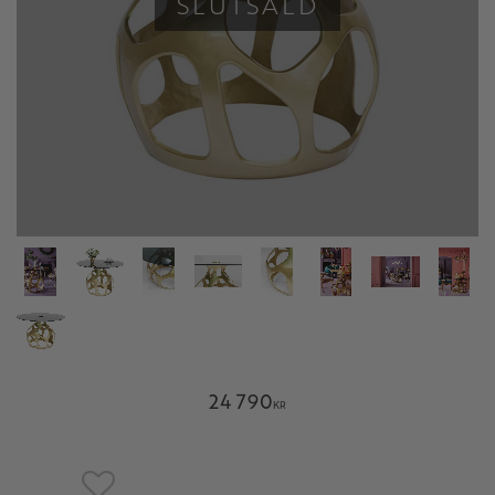
SLUTSÅLD
24 790
KR
Lägg till i favoriter