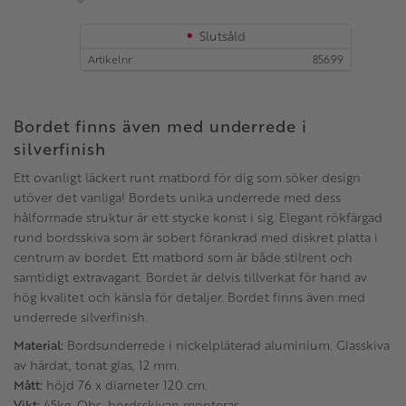
Slutsåld
Artikelnr
85699
Bordet finns även med underrede i
silverfinish
Ett ovanligt läckert runt matbord för dig som söker design
utöver det vanliga! Bordets unika underrede med dess
hålformade struktur är ett stycke konst i sig. Elegant rökfärgad
rund bordsskiva som är sobert förankrad med diskret platta i
centrum av bordet. Ett matbord som är både stilrent och
samtidigt extravagant. Bordet är delvis tillverkat för hand av
hög kvalitet och känsla för detaljer. Bordet finns även med
underrede silverfinish.
Material:
Bordsunderrede i nickelpläterad aluminium. Glasskiva
av härdat, tonat glas, 12 mm.
Mått:
höjd 76 x diameter 120 cm.
Vikt:
45kg. Obs, bordsskivan monteras.