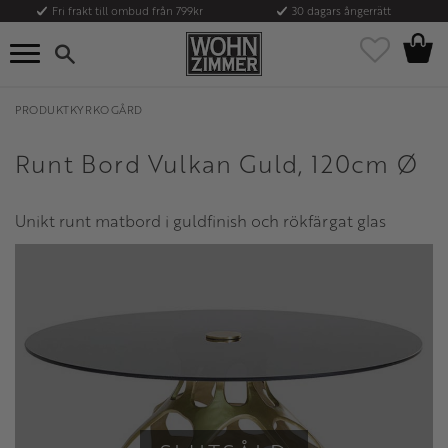
Fri frakt till ombud från 799kr
30 dagars ångerrätt
Kundvag
Meny
Favoriter
PRODUKTKYRKOGÅRD
Runt Bord Vulkan Guld, 120cm Ø
Unikt runt matbord i guldfinish och rökfärgat glas