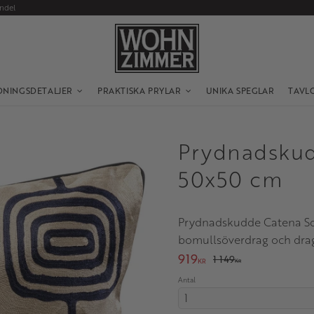
andel
DNINGSDETALJER
PRAKTISKA PRYLAR
UNIKA SPEGLAR
TAVL
Prydnadskud
50x50 cm
Prydnadskudde Catena Sq
bomullsöverdrag och dragk
Nedsatt pris:
919
Ordinarie pris:
1 149
KR
KR
Antal