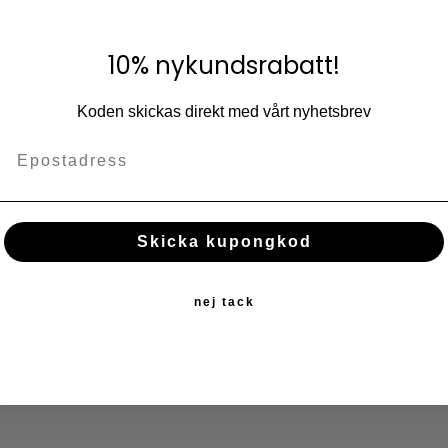
20 cm
709
889
KR
KR
10% nykundsrabatt!
de för soffa, fåtölj eller säng.
Lägg till i fav
ligt mönster.Designen har beige
Koden skickas direkt med vårt nyhetsbrev
KÖP
er. Överdraget är i bomull och
 grått, beige och krämvitt.
draget kan tas av. Den kan
ärgskala.
Skicka kupongkod
nej tack