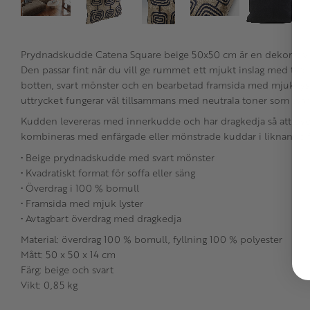
Prydnadskudde Catena Square beige 50x50 cm är en dekorativ kud
Den passar fint när du vill ge rummet ett mjukt inslag med tyd
botten, svart mönster och en bearbetad framsida med mjuk lyst
uttrycket fungerar väl tillsammans med neutrala toner som svart,
Kudden levereras med innerkudde och har dragkedja så att över
kombineras med enfärgade eller mönstrade kuddar i liknande f
• Beige prydnadskudde med svart mönster
• Kvadratiskt format för soffa eller säng
• Överdrag i 100 % bomull
• Framsida med mjuk lyster
• Avtagbart överdrag med dragkedja
Material: överdrag 100 % bomull, fyllning 100 % polyester
Mått: 50 x 50 x 14 cm
Färg: beige och svart
Vikt: 0,85 kg