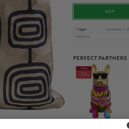
KÖP
I lager
Artikelnr
PERFECT PARTNERS
SPARA
20
%
Dekorationsfigur
Graffiti Dog flerfärgad