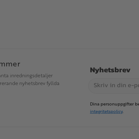
immer
Nyhetsbrev
anta inredningsdetaljer
irerande nyhetsbrev fyllda
Dina personuppgifter be
integritetspolicy
.