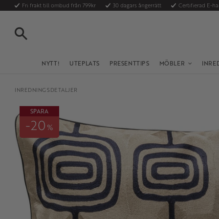
Fri frakt till ombud från 799kr
30 dagars ångerrätt
Certifierad E-h
SÖK
NYTT!
UTEPLATS
PRESENTTIPS
MÖBLER
INRE
INREDNINGSDETALJER
SPARA
20
%