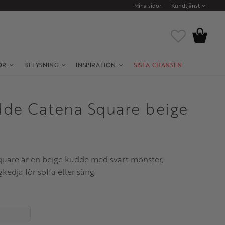
Mina sidor
Kundtjänst
Kundvagn
Favoriter
OR
BELYSNING
INSPIRATION
SISTA CHANSEN
de Catena Square beige
uare är en beige kudde med svart mönster,
edja för soffa eller säng.