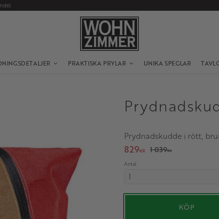
andel
DNINGSDETALJER
PRAKTISKA PRYLAR
UNIKA SPEGLAR
TAVL
Prydnadskud
Prydnadskudde i rött, bru
Nedsatt pris:
829
Ordinarie pris:
1 039
KR
KR
Antal
KÖP