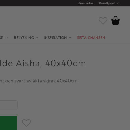
Mina sidor
Kundtjänst
Kundvagn
Favoriter
OR
BELYSNING
INSPIRATION
SISTA CHANSEN
de Aisha, 40x40cm
nt och svart av äkta skinn, 40x40cm.
Lägg till i favoriter