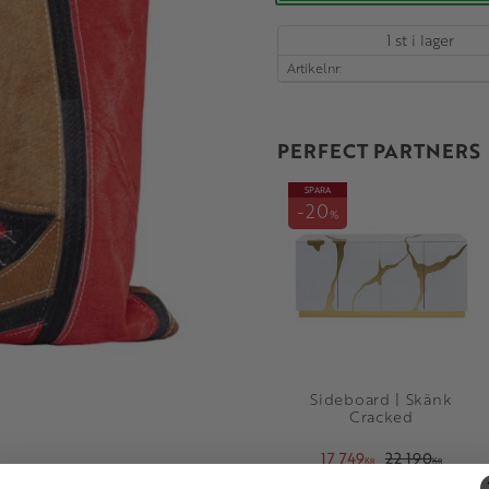
1 st i lager
Artikelnr
PERFECT PARTNERS
SPARA
20
%
Sideboard | Skänk
Cracked
17 749
22 190
KR
KR