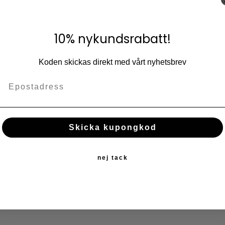
Lägg till i fav
KÖP
10% nykundsrabatt!
Koden skickas direkt med vårt nyhetsbrev
igen inte! ...och absolut inte om
kuddar. Denna handgjorda
tiska motiv. Den passar perfekt
tisk inredning som fokus. Helt
Skicka kupongkod
nej tack
bart överdrag med dragkedja.