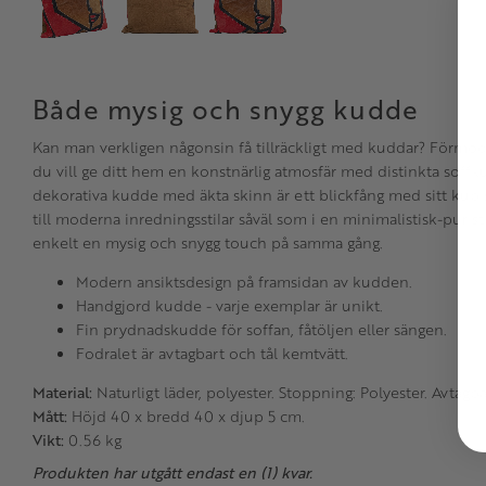
Både mysig och snygg kudde
Kan man verkligen någonsin få tillräckligt med kuddar? Förmodl
du vill ge ditt hem en konstnärlig atmosfär med distinkta soff
dekorativa kudde med äkta skinn är ett blickfång med sitt kubis
till moderna inredningsstilar såväl som i en minimalistisk-puris
enkelt en mysig och snygg touch på samma gång.
Modern ansiktsdesign på framsidan av kudden.
Handgjord kudde - varje exemplar är unikt.
Fin prydnadskudde för soffan, fåtöljen eller sängen.
Fodralet är avtagbart och tål kemtvätt.
Material:
Naturligt läder, polyester. Stoppning: Polyester. Avtag
Mått:
Höjd 40 x bredd 40 x djup 5 cm.
Vikt:
0.56 kg
Produkten har utgått endast en (1) kvar.