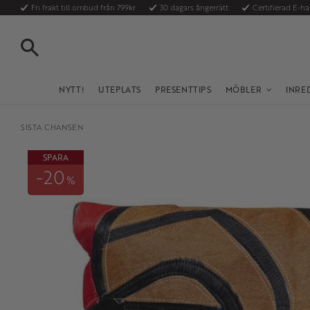
Fri frakt till ombud från 799kr
30 dagars ångerrätt
Certifierad E-h
SÖK
NYTT!
UTEPLATS
PRESENTTIPS
MÖBLER
INRE
SISTA CHANSEN
SPARA
20
%