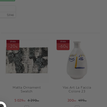
53146
SPARA
SPARA
20
60
%
%
Matta Ornament
Vas Art La Faccia
Swatch
Colore 23
5 029
6 290
200
499
KR
KR
KR
KR