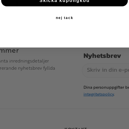
Skicka kupongkod
nej tack
immer
Nyhetsbrev
anta inredningsdetaljer
irerande nyhetsbrev fyllda
Dina personuppgifter be
integritetspolicy
.