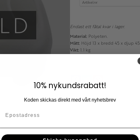
Artikelnr
LD
Endast ett fåtal kvar i lager.
Material:
Polyeten.
Mått:
Höjd 13 x bredd 45 x djup 4
Vikt:
1.1 kg
Dela med dig
Facebook
Twitter
Pinterest
10% nykundsrabatt!
Koden skickas direkt med vårt nyhetsbrev