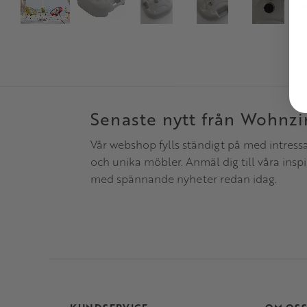
Senaste nytt från Wohnz
Vår webshop fylls ständigt på med intress
och unika möbler. Anmäl dig till våra insp
med spännande nyheter redan idag.