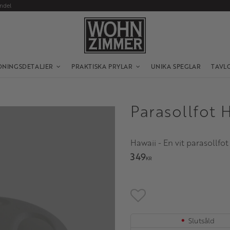
andel
DNINGSDETALJER
PRAKTISKA PRYLAR
UNIKA SPEGLAR
TAVL
Parasollfot H
​Hawaii - En vit parasollfot
349
KR
Lägg till i favoriter
Slutsåld