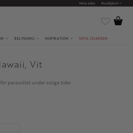
Mina sidor
Kundtjänst
Kundvagn
Favoriter
OR
BELYSNING
INSPIRATION
SISTA CHANSEN
awaii, Vit
 för parasollet under soliga tider.