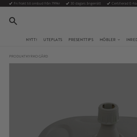
Fri frakt till ombud från 799kr
30 dagars ångerrätt
Certifierad E-h
SÖK
NYTT!
UTEPLATS
PRESENTTIPS
MÖBLER
INRE
PRODUKTKYRKOGÅRD