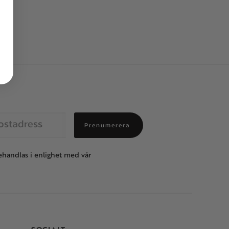
Prenumerera
handlas i enlighet med vår