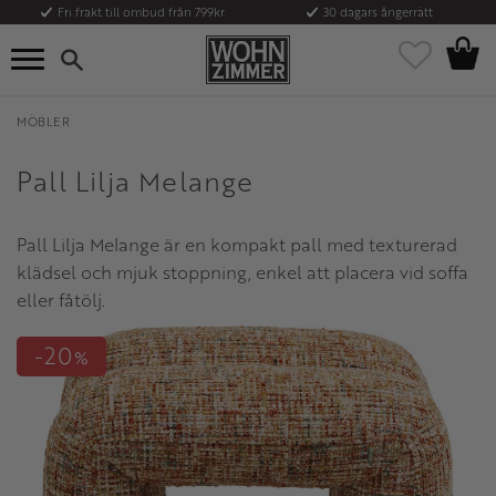
Fri frakt till ombud från 799kr
30 dagars ångerrätt
Kundvag
Meny
Favoriter
MÖBLER
Pall Lilja Melange
Pall Lilja Melange är en kompakt pall med texturerad
klädsel och mjuk stoppning, enkel att placera vid soffa
eller fåtölj.
20
%