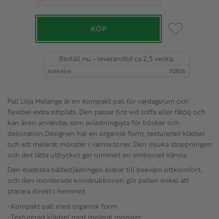
Lägg till i favo
KÖP
Beställ nu - leveranstid ca 2,5 vecka.
Artikelnr
70836
Pall Lilja Melange är en kompakt pall för vardagsrum och
flexibel extra sittplats. Den passar fint vid soffa eller fåtölj och
kan även användas som avlastningsyta för böcker och
dekoration.Designen har en organisk form, texturerad klädsel
och ett melerat mönster i varma toner. Den mjuka stoppningen
och det lätta uttrycket ger rummet en ombonad känsla.
Den elastiska bältesfjädringen bidrar till bekväm sittkomfort,
och den monterade konstruktionen gör pallen enkel att
placera direkt i hemmet.
• Kompakt pall med organisk form
• Texturerad klädsel med melerat mönster