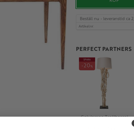
KÖP
Beställ nu - leveranstid ca 2
Artikelnr
PERFECT PARTNERS
SPARA
20
%
Golvlampa Trollhassel
8 789
10 990
KR
KR