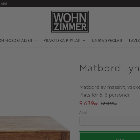
andel
DNINGSDETALJER
PRAKTISKA PRYLAR
UNIKA SPEGLAR
TAVL
Matbord Lyn
Matbord av massivt, vacke
Plats för 6-8 personer.
Nedsatt pris:
9 639
Ordinarie pris:
12 049
KR
KR
Antal