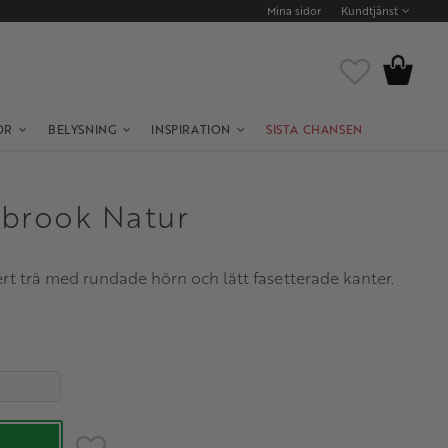
Mina sidor
Kundtjänst
Kundvagn
Favoriter
OR
BELYSNING
INSPIRATION
SISTA CHANSEN
brook Natur
rt trä med rundade hörn och lätt fasetterade kanter.
Lägg till i favoriter