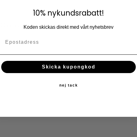
Lägg till i fav
10% nykundsrabatt!
KÖP
 bäst
Koden skickas direkt med vårt nyhetsbrev
utformade detaljer, och välarbetat
 för högkvalitativa snickerier och
ar, från rustik till modern, blir
 åren utan som också blir en del
Skicka kupongkod
rlägsen kvalitet och tidlös design
nej tack
skrivbord och i mörkare träslag.