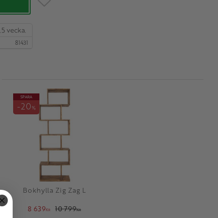
,5 vecka.
81431
SPARA
20
%
Bokhylla Zig Zag L
8 639
10 799
KR
KR