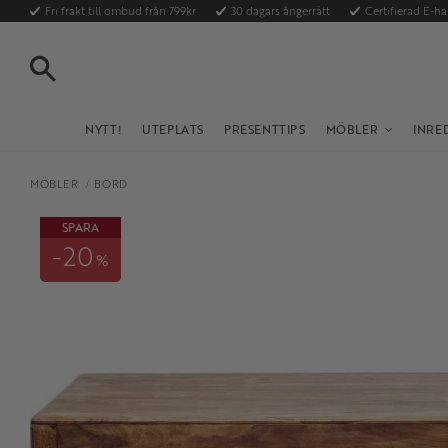
Fri frakt till ombud från 799kr
30 dagars ångerrätt
Certifierad E-h
SÖK
NYTT!
UTEPLATS
PRESENTTIPS
MÖBLER
INRE
MÖBLER
BORD
SPARA
20
%