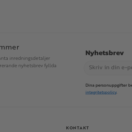
immer
Nyhetsbrev
anta inredningsdetaljer
irerande nyhetsbrev fyllda
Dina personuppgifter be
integritetspolicy
.
S
KONTAKT