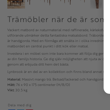
Trämöbler när de är som
Vackert matbord av naturmaterial med raffinerade, kärleksfullt 
utförande utmärker detta fantastiska matsalsbord. Träbordet står
är handgjorda. Med en förmåga att smälta in i olika inredningsstil
matbordet en central punkt i ditt kök eller matsal.
Investera i en möbel som inte bara kommer att följa dig genom
av din familjs historia. Ge dig själv möjligheten att njuta av öve
genom att erbjuda ditt hem det bästa.
Lynbrook är en del av en kollektion och finns bland annat som 
Material:
Massivt mango trä. Betsad/lackerad och handgjord.
Mått:
76 x 90 x 175 centimeter (H/B/D)
Vikt:
30.5 kg
Dela med dig