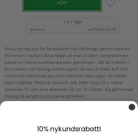
Lägg till i favo
KÖP
1 st i lager
Artikelnr
wz255025-35-150
Ännu en mycket fin lampskärm från Hallbergs, denna med ett
blommor i vackert dova färger på svart botten. Lampskärmen
passar en större bordslampa eller golvlampa - lätt att matcha i
en modern och lantlig inredningsstil då den är både tuff och
romantisk beroende på vilken lampfot man väljer. Vit insida
med ringfäste. Material: bomull, stål. Mått: höjd 25 x nedre
diameter 35 och övre diameter 30 cm. Vi hjälper dig gärna med
förslag på lampfot som passar storleken.
Tips!
För bästa symmetri ska skärmen gå ca 5 cm. utanför
lampfotens bredaste punkt men den kan även vara större.
Exempelvis om lampfoten är 15 cm så bör skärmen vara 25 cm,
10% nykundsrabatt!
d.v.s 5 cm vardera sida runt om.