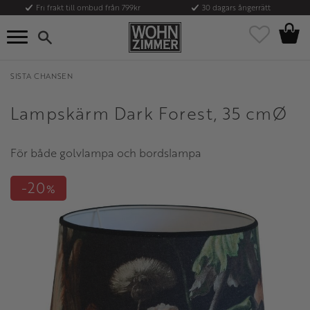
Fri frakt till ombud från 799kr
30 dagars ångerrätt
Kundvag
Meny
Favoriter
SISTA CHANSEN
Lampskärm Dark Forest, 35 cmØ
För både golvlampa och bordslampa
20
%