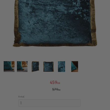
Nedsatt pris:
459
KR
Ordinarie pris:
579
KR
Antal