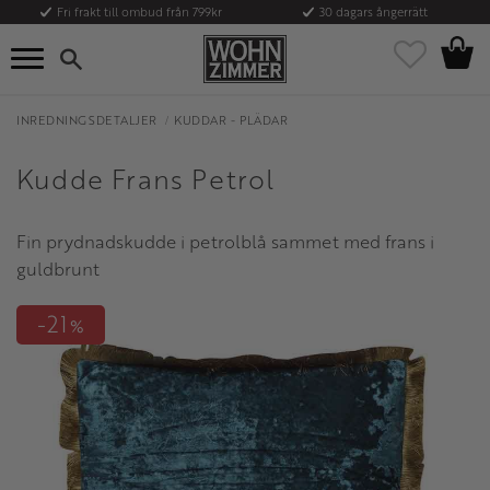
Fri frakt till ombud från 799kr
30 dagars ångerrätt
Kundvag
Meny
Favoriter
INREDNINGSDETALJER
KUDDAR - PLÄDAR
Kudde Frans Petrol
Fin prydnadskudde i petrolblå sammet med frans i
guldbrunt
21
%