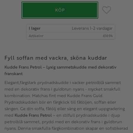
Lägg till i favo
KÖP
I lager
Artikelnr
61694
Fyll soffan med vackra, sköna kuddar
Kudde Frans Petrol – Lyxig sammetskudde med dekorativ
franskant
Elegant,färgstark prydnadskudde i vacker petrolblå sammet
med en dekorativ frans i guldbrun nyans - mycket smakfull
kombination. Matchas fint med Kudde Frans Guld.
Prydnadskudden blir en färgklick till fåtöljen, soffan eller
sängen. Ge din soffa, fåtölj eller säng en elegant uppgradering
med
Kudde Frans Petrol
– en stilfull prydnadskudde i djup
petrolblå sammet, prydd med en dekorativ frans i guldbrun
nyans. Denna smakfulla färgkombination skapar en sofistikerad