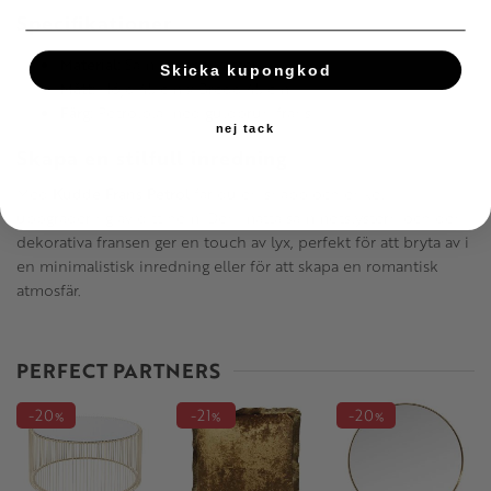
Specifikationer
Material:
Sammetspolyester
Skicka kupongkod
Mått:
Höjd 45 cm x Bredd 45 cm
Färg:
Petrolblå med guldbrun frans
nej tack
Skapa en stilfull inredning
Med
Kudde Frans Petrol
får du en snabb och enkel
uppgradering av ditt hem. Den matta sammetslystern och den
dekorativa fransen ger en touch av lyx, perfekt för att bryta av i
en minimalistisk inredning eller för att skapa en romantisk
atmosfär.
PERFECT PARTNERS
20
21
20
%
%
%