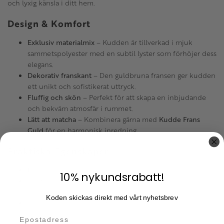
och lyxig känsla i ditt hem.
Design & Komfort
Exklusiv materialmix
– Kudden är tillverkad i mjuk
sammetspolyester med en subtil lyster som förhöjer dess
elegans.
Dekorativ franskant
– Den guldbruna fransen ger kudden
ett unikt och sofistikerat uttryck.
Fluffig och skön
– Perfekt för att skapa en inbjudande
och bekväm atmosfär i rummet.
Lätt att matcha
– Kombinera gärna med
Kudde Frans
Guld
för en harmonisk inredning.
Praktiska Egenskaper
Dold dragkedja
– För en sömlös och elegant finish.
10% nykundsrabatt!
Tvättbar klädsel
– Kuddfodralet kan enkelt tas av och
tvättas i 30° fintvätt.
Koden skickas direkt med vårt nyhetsbrev
Mångsidig inredningsdetalj
– Passar perfekt i soffan, på
sängen eller i favoritfåtöljen.