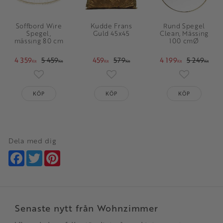
Soffbord Wire
Kudde Frans
Rund Spegel
Spegel,
Guld 45x45
Clean, Mässing
mässing 80 cm
100 cmØ
4 359
5 459
459
579
4 199
5 249
KR
KR
KR
KR
KR
KR
Lägg till i favoriter
Lägg till i favoriter
Lägg till i 
KÖP
KÖP
KÖP
Dela med dig
Facebook
Twitter
Pinterest
Senaste nytt från Wohnzimmer