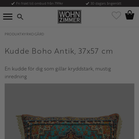
Fri frakt till ombud från 799kr
30 dagars ångerrätt
Kundvag
Meny
Favoriter
PRODUKTKYRKOGÅRD
Kudde Boho Antik, 37x57 cm
En kudde för dig som gillar kryddstark, mustig
inredning