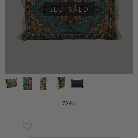
SLUTSÅLD
729
KR
Lägg till i favoriter