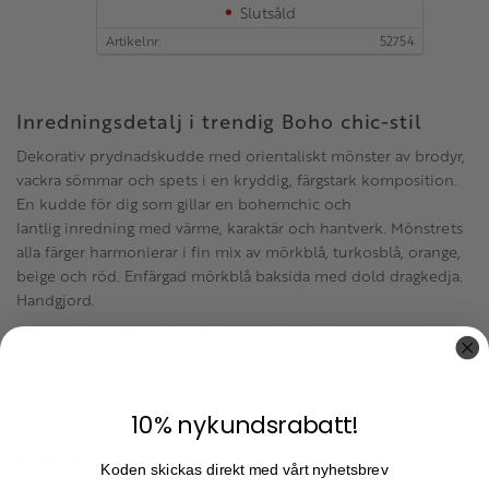
Slutsåld
Artikelnr
52754
Inredningsdetalj i trendig Boho chic-stil
Dekorativ prydnadskudde med orientaliskt mönster av brodyr,
vackra sömmar och spets i en kryddig, färgstark komposition.
En kudde för dig som gillar en bohemchic och
lantlig inredning med värme, karaktär och hantverk. Mönstrets
alla färger harmonierar i fin mix av mörkblå, turkosblå, orange,
beige och röd. Enfärgad mörkblå baksida med dold dragkedja.
Handgjord.
Material:
kuddfodral av 100% bomull och innerkudde av
polyester. Kemtvätt rekommenderas.
Mått:
37 x 57 cm.
10% nykundsrabatt!
PERFECT PARTNERS
Koden skickas direkt med vårt nyhetsbrev