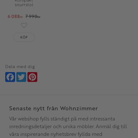
snurrstol
6 088
7 990
KR
KR
Lägg till i favoriter
KÖP
Dela med dig
Facebook
Twitter
Pinterest
Senaste nytt från Wohnzimmer
Vår webshop fylls ständigt på med intressanta
inredningsdetaljer och unika möbler. Anmäl dig till
våra inspirerande nyhetsbrev fyllda med