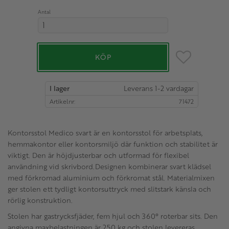
Antal
Lägg till i favo
KÖP
I lager
Artikelnr
71472
Kontorsstol Medico svart är en kontorsstol för arbetsplats,
hemmakontor eller kontorsmiljö där funktion och stabilitet är
viktigt. Den är höjdjusterbar och utformad för flexibel
användning vid skrivbord.Designen kombinerar svart klädsel
med förkromad aluminium och förkromat stål. Materialmixen
ger stolen ett tydligt kontorsuttryck med slitstark känsla och
rörlig konstruktion.
Stolen har gastrycksfjäder, fem hjul och 360° roterbar sits. Den
angivna maxbelastningen är 250 kg och stolen levereras