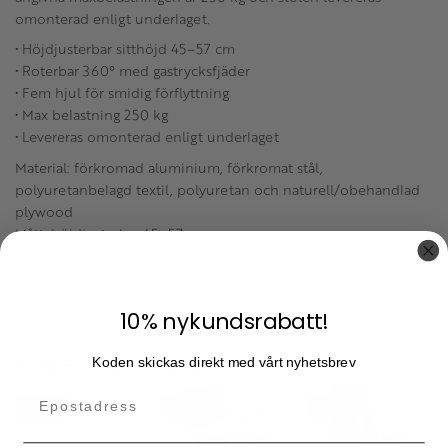
omonterad enligt underlaget.
• Höjdjusterbar sitthöjd 45–57 cm
• Roterbar 360° med gastrycksfjäder
• Fem hjul för smidig förflyttning
• Max belastning 250 kg
• Levereras omonterad enligt underlaget
Material: förkromad aluminium, förkromat stål,
polyuretanbelagd textil, polyuretan och naturell/obehandlad
plywood
Mått: höjdjustering 45–57 cm
Färg: svart och krom
Vikt: 13,3 kg
Max belastning: 250 kg
10% nykundsrabatt!
Montering: levereras omonterad
PERFECT PARTNERS
Koden skickas direkt med vårt nyhetsbrev
20
20
20
%
%
%