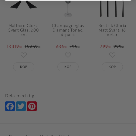
Matbord Gloria
Champagneglas
Bestick Gloria
Svart Glas, 200
Diamant Tonad,
Matt Svart, 16
cm
4-pack
delar
13 319
16 649
636
796
799
999
KR
KR
KR
KR
KR
KR
Lägg till i favoriter
Lägg till i favoriter
Lägg till i 
KÖP
KÖP
KÖP
Dela med dig
Facebook
Twitter
Pinterest