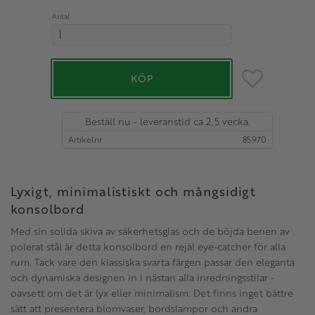
Antal
Lägg till i favo
KÖP
Beställ nu - leveranstid ca 2,5 vecka.
Artikelnr
85970
Lyxigt, minimalistiskt och mångsidigt
konsolbord
Med sin solida skiva av säkerhetsglas och de böjda benen av
polerat stål är detta konsolbord en rejäl eye-catcher för alla
rum. Tack vare den klassiska svarta färgen passar den eleganta
och dynamiska designen in i nästan alla inredningsstilar -
oavsett om det är lyx eller minimalism. Det finns inget bättre
sätt att presentera blomvaser, bordslampor och andra