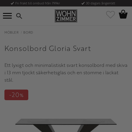
Fri frakt till ombud från 799kr
30 dagars ångerrätt
Kundvag
Meny
Favoriter
MÖBLER
BORD
Konsolbord Gloria Svart
Ett lyxigt och minimalistiskt svart konsolbord med skiva
i 13 mm tjockt säkerhetsglas och en stomme i lackat
stål.
20
%