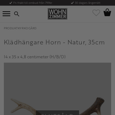
Fri frakt till ombud från 799kr
30 dagars ångerrätt
Kundvag
Meny
Favoriter
PRODUKTKYRKOGÅRD
Klädhängare Horn - Natur, 35cm
14 x 35 x 4,8 centimeter (H/B/D)