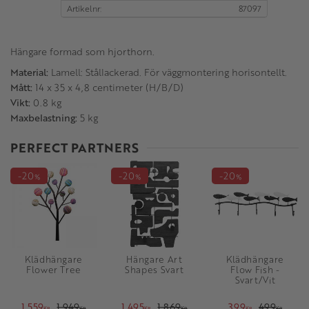
Artikelnr
87097
Hängare formad som hjorthorn.
Material:
Lamell: Stållackerad. För väggmontering horisontellt.
Mått:
14 x 35 x 4,8 centimeter (H/B/D)
Vikt:
0.8 kg
Maxbelastning:
5 kg
PERFECT PARTNERS
20
20
20
%
%
%
Klädhängare
Hängare Art
Klädhängare
Flower Tree
Shapes Svart
Flow Fish -
Svart/Vit
1 559
1 949
1 495
1 869
399
499
KR
KR
KR
KR
KR
KR