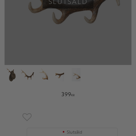
SLUTSÅLD
399
KR
Lägg till i favoriter
Slutsåld