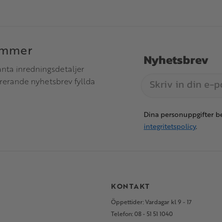
immer
Nyhetsbrev
anta inredningsdetaljer
irerande nyhetsbrev fyllda
Dina personuppgifter be
integritetspolicy
.
S
KONTAKT
Öppettider: Vardagar kl 9 - 17
Telefon: 08 - 51 51 1040