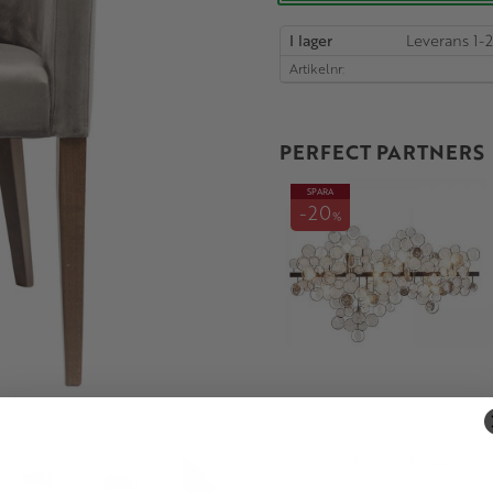
I lager
Artikelnr
PERFECT PARTNERS
SPARA
20
%
Taklampa Glasmoln
15 432
19 290
KR
KR