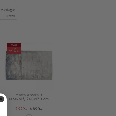
82470
SPARA
40
%
Matta Abstrakt
Mörkblå, 240x170 cm
2 929
4 890
KR
KR