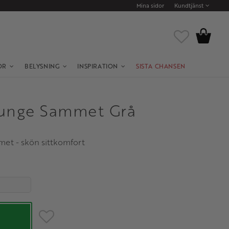
Mina sidor
Kundtjänst
Kundvagn
Favoriter
OR
BELYSNING
INSPIRATION
SISTA CHANSEN
ounge Sammet Grå
mmet - skön sittkomfort
Lägg till i favoriter