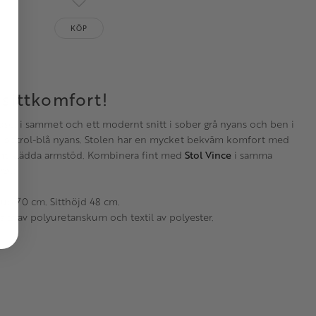
oriter
Lägg till i favoriter
KÖP
sittkomfort!
dsel i sammet och ett modernt snitt i sober grå nyans och ben i
n petrol-blå nyans. Stolen har en mycket bekväm komfort med
 samt klädda armstöd. Kombinera fint med
Stol Vince
i samma
rov.
jup 70 cm. Sitthöjd 48 cm.
its av polyuretanskum och textil av polyester.