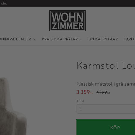
andel
DNINGSDETALJER
PRAKTISKA PRYLAR
UNIKA SPEGLAR
TAVL
Karmstol L
Klassisk matstol i grå sa
Nedsatt pris:
3 359
Ordinarie pris:
4 199
KR
KR
Antal
KÖP