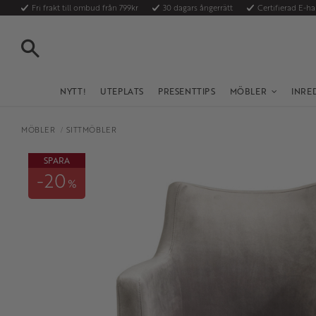
Fri frakt till ombud från 799kr
30 dagars ångerrätt
Certifierad E-h
SÖK
NYTT!
UTEPLATS
PRESENTTIPS
MÖBLER
INRE
MÖBLER
SITTMÖBLER
SPARA
20
%