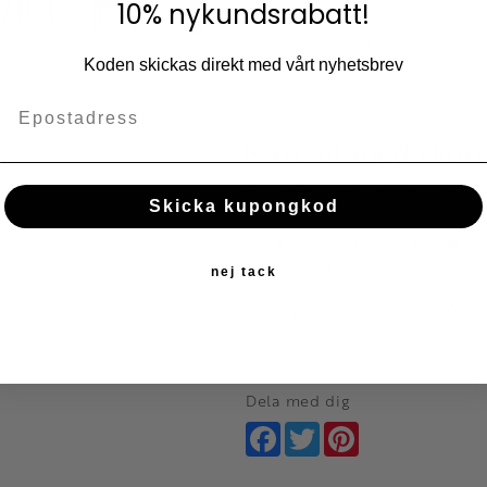
10% nykundsrabatt!
Lägg till i fav
KÖP
Koden skickas direkt med vårt nyhetsbrev
Matstol med skön 
En klassisk klädd matstol med klä
Skicka kupongkod
en varmbrun bets. Finns även i e
stadig sits, lagom lutning i rygg
serie och tyg.
Vi skickar gärna tygp
nej tack
Yttermått:
Höjd 87 x bredd 60 x d
Material:
Underrede i betsad bok, s
Dela med dig
Facebook
Twitter
Pinterest